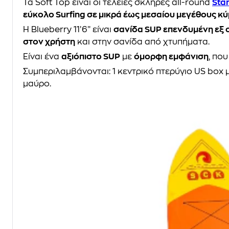
Τα Soft Top είναι οι τέλειες σκληρές all-round
Sta
εύκολο Surfing σε μικρά έως μεσαίου μεγέθους κ
Η Blueberry 11′6″ είναι
σανίδα SUP επενδυμένη εξ 
στον χρήστη
και στην σανίδα από χτυπήματα.
Είναι ένα
αξιόπιστο SUP
με
όμορφη εμφάνιση
, πο
Συμπεριλαμβάνονται: 1 κεντρικό πτερύγιο US box 
μαύρο.