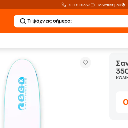
210 8181333
Το Wallet μου
Σανίδα SUP SCK Soft-Top Bluebe
p (Stand Up Paddle)
Σανίδες Sup
Σαν
350
ΚΩΔΙ