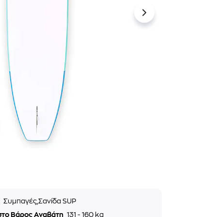
ς
Συμπαγές,Σανίδα SUP
στο Βάρος Αναβάτη
131 - 160 kg