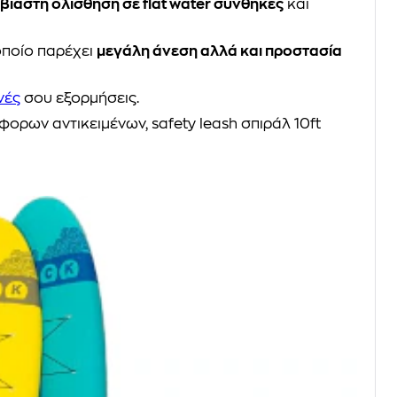
βίαστη ολίσθηση σε flat water συνθήκες
και
 οποίο παρέχει
μεγάλη άνεση αλλά και προστασία
νές
σου εξορμήσεις.
ορων αντικειμένων, safety leash σπιράλ 10ft