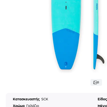
8
Κατασκευαστής
SCK
Είδο
Χρώμα
Γαλάζιο
Μέγι