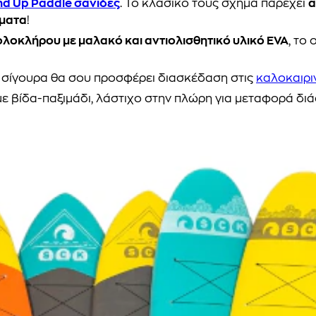
nd Up Paddle σανίδες
. Το κλασικό τους σχήμα παρέχει
α
ύματα
!
ολοκλήρου με μαλακό και αντιολισθητικό υλικό EVA
, το
υ σίγουρα θα σου προσφέρει διασκέδαση στις
καλοκαιρι
με βίδα-παξιμάδι, λάστιχο στην πλώρη για μεταφορά διάφ