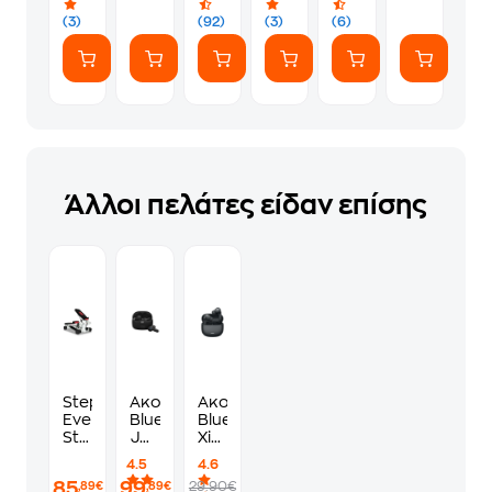
Αυτοκόλλητα)
(3)
(92)
(3)
(6)
Άλλοι πελάτες είδαν επίσης
Stepper
Ακουστικά
Ακουστικά
Everfit
Bluetooth
Bluetooth
Step
JBL
Xiaomi
Up
Tune
Redmi
4.5
4.6
Mini
Beam
Buds
85
99
29.90€
,89€
,89€
2
8