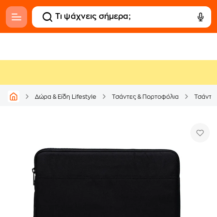
Δώρα & Είδη Lifestyle
Τσάντες & Πορτοφόλια
Τσάντες