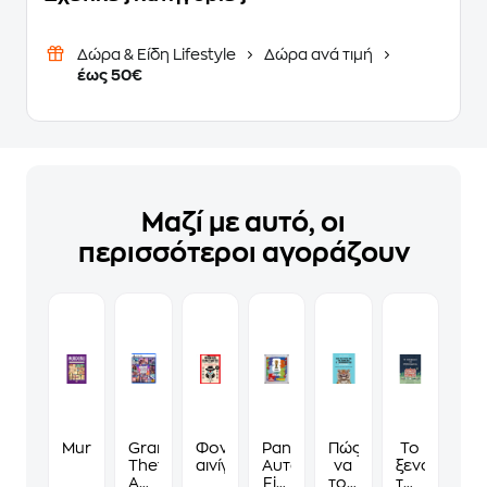
Δώρα & Είδη Lifestyle
Δώρα ανά τιμή
έως 50€
Μαζί με αυτό, οι
περισσότεροι αγοράζουν
Murdoku
Grand
Φονικά
Panini
Πώς
Το
Theft
αινίγματα
Αυτοκόλλητα
να
ξενοδοχείο
Auto
Fifa
τους
των