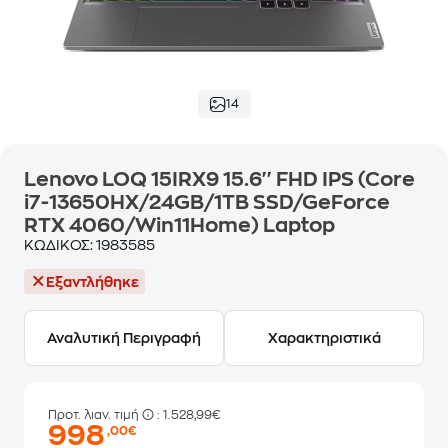
14
Lenovo LOQ 15IRX9 15.6'' FHD IPS (Core
i7-13650HX/24GB/1TB SSD/GeForce
RTX 4060/Win11Home) Laptop
ΚΩΔΙΚΟΣ:
1983585
Εξαντλήθηκε
Αναλυτική Περιγραφή
Χαρακτηριστικά
Προτ. λιαν. τιμή
: 1.528,99€
998
,00€