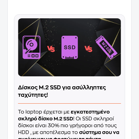
Δίσκος M.2 SSD για ασύλληπτες
ταχύτητες!
Το laptop έρχεται με
εγκατεστημένο
σκληρό δίσκο M.2 SSD
! Οι SSD σκληροί
δίσκοι είναι 30% πιο γρήγοροι από τους
HDD , με αποτέλεσμα το
σύστημα σου να