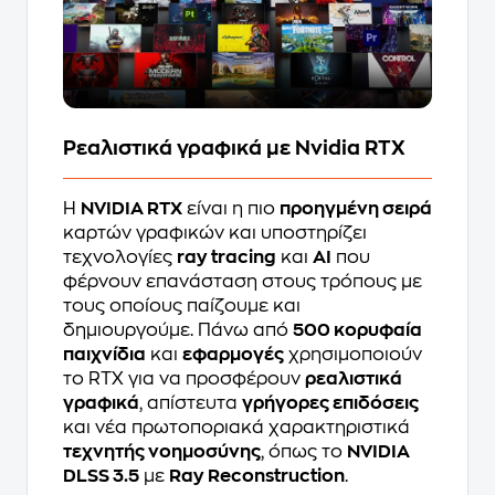
Ρεαλιστικά γραφικά με Nvidia RTX
Η
NVIDIA RTX
είναι η πιο
προηγμένη σειρά
καρτών γραφικών και υποστηρίζει
τεχνολογίες
ray tracing
και
AI
που
φέρνουν επανάσταση στους τρόπους με
τους οποίους παίζουμε και
δημιουργούμε. Πάνω από
500 κορυφαία
παιχνίδια
και
εφαρμογές
χρησιμοποιούν
το RTX για να προσφέρουν
ρεαλιστικά
γραφικά
, απίστευτα
γρήγορες επιδόσεις
και νέα πρωτοποριακά χαρακτηριστικά
τεχνητής νοημοσύνης
, όπως το
NVIDIA
DLSS 3.5
με
Ray Reconstruction
.