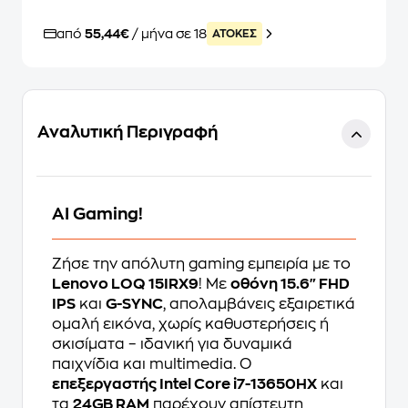
από
55,44€
/ μήνα σε 18
ATOKEΣ
Αναλυτική Περιγραφή
AI Gaming!
Ζήσε την απόλυτη gaming εμπειρία με το
Lenovo LOQ 15IRX9
! Με
οθόνη 15.6" FHD
IPS
και
G-SYNC
, απολαμβάνεις εξαιρετικά
ομαλή εικόνα, χωρίς καθυστερήσεις ή
σκισίματα – ιδανική για δυναμικά
παιχνίδια και multimedia. Ο
επεξεργαστής Intel Core i7-13650HX
και
τα
24GB RAM
παρέχουν απίστευτη