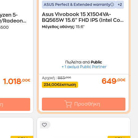
+2
ASUS Perfect & Extended warranty
Asus Vivobook 15 X1504VA-
yzen 5-
BQ565W 15.6" FHD IPS (Intel Core
D/Radeon
5-120U/16 GB/512GB SSD/Intel
Μέγεθος οθόνης:
15.6"
5500
Graphics/Windows 11 Home)
Laptop
Πωλείται από
Public
+ 1 ακόμα Public Partner
Αρχική
:
883
,00€
649
1.018
,00€
,00€
234,00€
έκπτωση
Προσθήκη
η