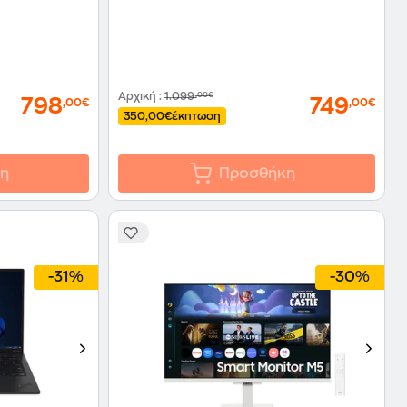
Αρχική
:
1.099
,00€
798
749
,00€
,00€
350,00€
έκπτωση
η
Προσθήκη
-31%
-30%