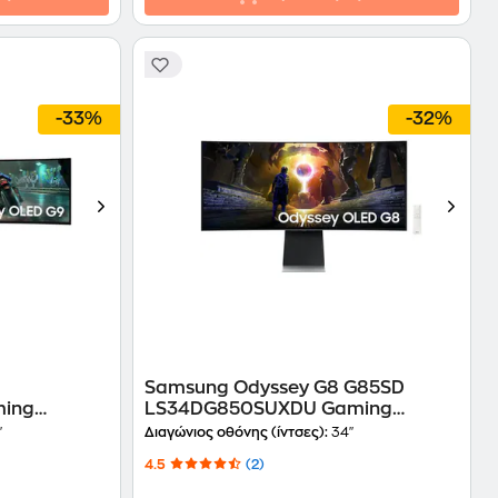
-33%
-32%
Samsung Odyssey G8 G85SD
ming
LS34DG850SUXDU Gaming
 OLED
Monitor 34'' Ultrawide QHD OLED
"
Διαγώνιος οθόνης (ίντσες):
34"
Curved 175Hz 0.03ms
4.5
(2)