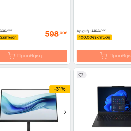
899
,00€
Αρχική
:
1.198
,00€
598
,00€
€
έκπτωση
400,00€
έκπτωση
Προσθήκη
Προσθήκ
-31%