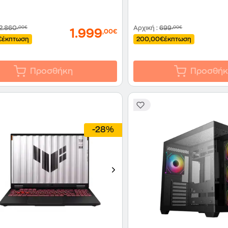
2.860
,00€
Αρχική
:
699
,00€
1.999
,00€
€
έκπτωση
200,00€
έκπτωση
Προσθήκη
Προσθήκ
-28%