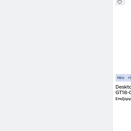
+
Νέο
Deskt
GT18-0004nv (I
270K 
Επεξεργ
RTX 5