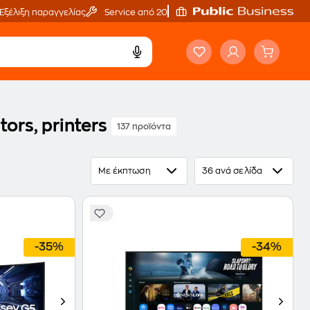
Εξέλιξη παραγγελίας
Service από 20'
ors, printers
137 προϊόντα
Με έκπτωση
36 ανά σελίδα
-35%
-34%