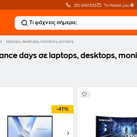
210 8181333
Το Wallet μου
laptops, desktops, monitors, printers
ance days σε laptops, desktops, monit
-41%