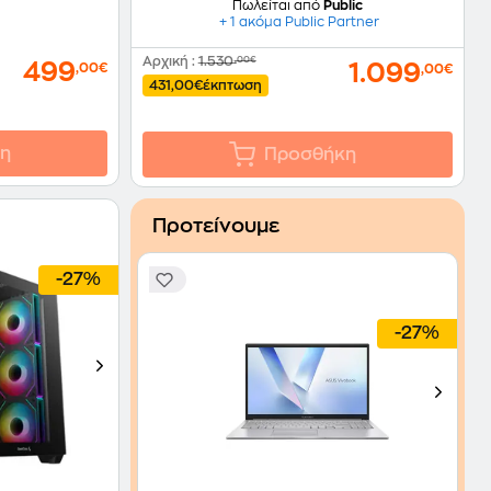
Πωλείται από
Public
+ 1 ακόμα Public Partner
Αρχική
:
1.530
,00€
499
1.099
,00€
,00€
431,00€
έκπτωση
η
Προσθήκη
Προτείνουμε
-27%
-27%