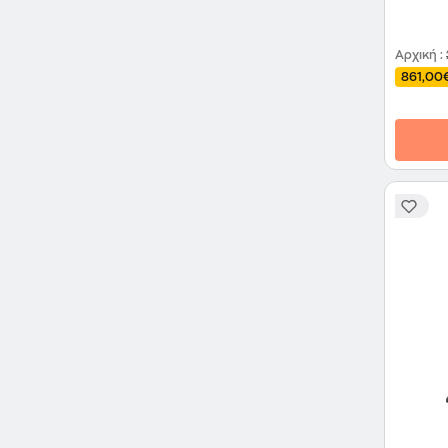
Αρχική
:
861,00