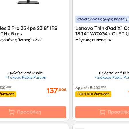
Άτοκες δόσεις χωρίς κάρτα
ies 3 Pro 324pe 23.8" IPS
Lenovo ThinkPad X1 C
00Hz 5 ms
13 14'' WQXGA+ OLED (Intel Core
Ultra 7-265U/64 GB/1T
ς οθόνης (ίντσες):
23.8"
Μέγεθος οθόνης:
14"
Graphics/Win11Pro) L
Πωλείται από
Public
Πωλείται από
Pub
+ 1 ακόμα Public Partner
+ 2 ακόμα Public Pa
199
,00€
Αρχική
:
5.899
,00€
137
,00€
έκπτωση
1.801,00€
έκπτωση
Προσθήκη
Προσθήκ