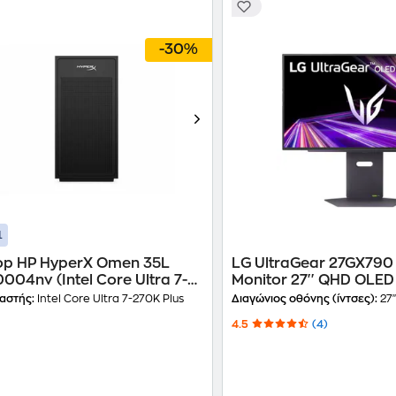
-30%
1
op HP HyperX Omen 35L
LG UltraGear 27GX79
ntel Core Ultra 7-
Monitor 27'' QHD OLED
Plus/16GB/1TB SSD/GeForce
0.03ms
αστής:
Intel Core Ultra 7-270K Plus
Διαγώνιος οθόνης (ίντσες):
27
060 Ti/Win11Home)
4.5
(4)