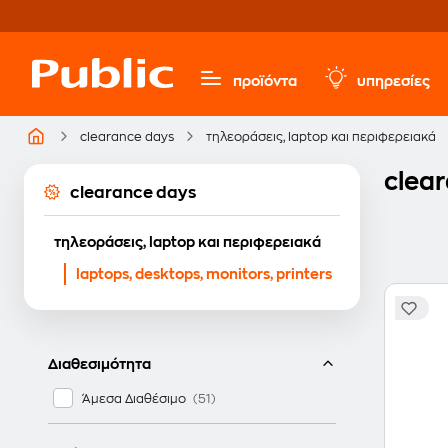
προϊόντα
υπηρεσίες
clearance days
τηλεοράσεις, laptop και περιφερειακά
clear
clearance days
τηλεοράσεις, laptop και περιφερειακά
laptops, desktops, monitors, printers
Διαθεσιμότητα
Άμεσα Διαθέσιμο