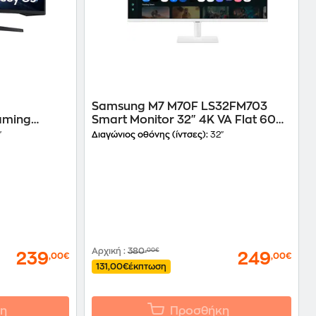
Samsung M7 M70F LS32FM703
aming
Smart Monitor 32" 4K VA Flat 60Hz
HD VA
4ms
"
Διαγώνιος οθόνης (ίντσες):
32"
Αρχική
:
380
,00€
239
249
,00€
,00€
131,00€
έκπτωση
η
Προσθήκη