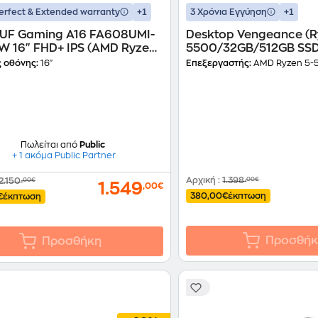
+1
+1
erfect & Extended warranty
3 Χρόνια Εγγύηση
TUF Gaming A16 FA608UMI-
Desktop Vengeance (R
W 16" FHD+ IPS (AMD Ryzen
5500/32GB/512GB SS
/16 GB/1TB SSD/GeForce
RX 7600/FreeDos)
 οθόνης:
16"
Επεξεργαστής:
AMD Ryzen 5-
060/Windows 11 Home)
p
Πωλείται από
Public
+ 1 ακόμα Public Partner
Αρχική
:
1.398
,00€
2.150
,00€
1.549
,00€
380,00€
έκπτωση
€
έκπτωση
Προσθήκ
Προσθήκη