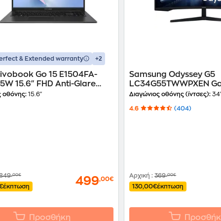
+2
erfect & Extended warranty
Vivobook Go 15 E1504FA-
Samsung Odyssey G5
W 15.6" FHD Anti-Glare
LC34G55TWWPXEN G
Ryzen 5-40/16 GB/512GB
Monitor 34'' Ultra WQ
 οθόνης:
15.6"
Διαγώνιος οθόνης (ίντσες):
34
adeon Graphics/Windows 11
Curved 165Hz 1ms
4.6
(404)
 Laptop
849
,00€
Αρχική
:
369
,00€
499
,00€
€
έκπτωση
130,00€
έκπτωση
Προσθήκη
Προσθήκ