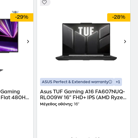
-29%
-28%
+1
ASUS Perfect & Extended warranty
0 Gaming
Asus TUF Gaming A16 FA607NUQ-
 Flat 480Hz
RL009W 16" FHD+ IPS (AMD Ryzen
7-170/16 GB/512GB SSD/GeForce
"
Μέγεθος οθόνης:
16"
RTX 4050/Win11Home) Laptop