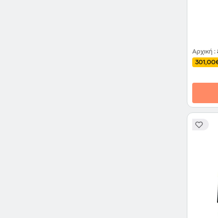
Αρχική
:
301,00