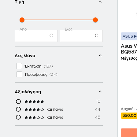
Τιμή
Από
Έως
€
€
ASUS P
Asus 
BQ5375
Δες Μόνο
(AMD 
Μέγεθος
SSD/R
Έκπτωση
Home)
Προσφορές
Αξιολόγηση
16
44
Αρχική
:
και πάνω
350,00
45
και πάνω