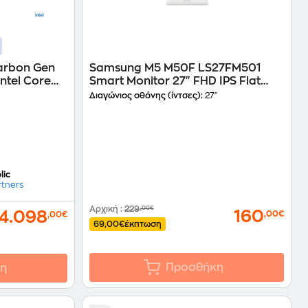
arbon Gen
Samsung M5 M50F LS27FM501
Smart Monitor 27" FHD IPS Flat
B SSD/Intel
60Hz 5ms
Διαγώνιος οθόνης (ίντσες):
27"
aptop
lic
rtners
Αρχική
:
229
,00€
160
4.098
,00€
,00€
69,00€
έκπτωση
Προσθήκη
η