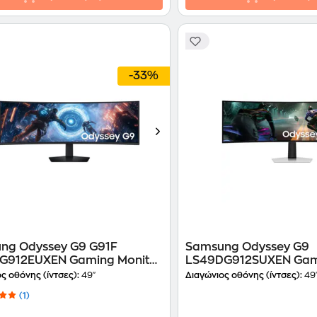
-33%
ng Odyssey G9 G91F
Samsung Odyssey G9
G912EUXEN Gaming Monitor
LS49DG912SUXEN Ga
ual QHD VA Curved 144Hz
Monitor 49'' Dual QHD
ς οθόνης (ίντσες):
49"
Διαγώνιος οθόνης (ίντσες):
49
Curved 144Hz 0.03ms
(1)