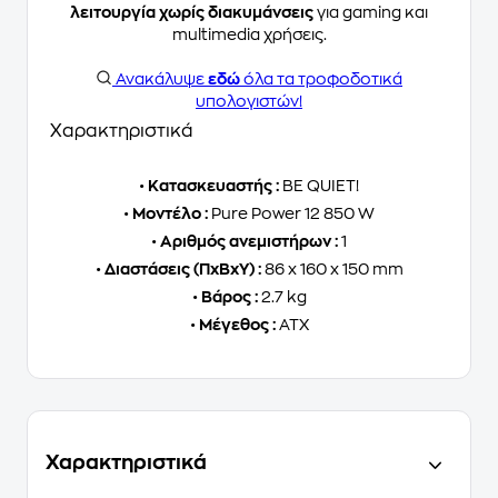
λειτουργία χωρίς διακυμάνσεις
για gaming και
multimedia χρήσεις.
Ανακάλυψε
εδώ
όλα τα τροφοδοτικά
υπολογιστών!
Χαρακτηριστικά
•
Κατασκευαστής :
BE QUIET!
•
Μοντέλο :
Pure Power 12 850 W
•
Αριθμός ανεμιστήρων :
1
•
Διαστάσεις (ΠxΒxΥ) :
86 x 160 x 150 mm
•
Βάρος :
2.7 kg
•
Μέγεθος :
ATX
Χαρακτηριστικά