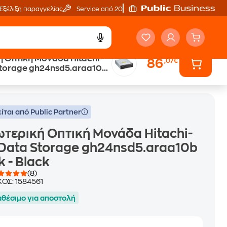
Εξέλιξη παραγγελίας
Service από 20'
 Οπτική Μονάδα Hitachi-
86
,07€
Storage gh24nsd5.araa10b
gh24nsd5.araa10b Bulk - Black
ck
ίται από Public Partner
τερική Οπτική Μονάδα Hitachi-
Data Storage gh24nsd5.araa10b
k - Black
(8)
ΚΟΣ:
1584561
αθέσιμο για αποστολή