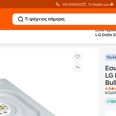
210 8181333
Το Wallet μου
Εσωτερική
LG Data 
Εσωτερική Οπτική Μονάδα Hitachi-LG Data Storage 
Οπτικά Μέσα
Bulk - Bla
Πωλε
Εσω
LG 
Bul
4.8
ΚΩΔΙ
Δι