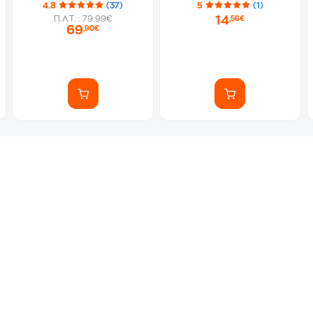
4.8
(37)
5
(1)
14
Π.Λ.Τ. : 79.99€
,56€
69
,90€