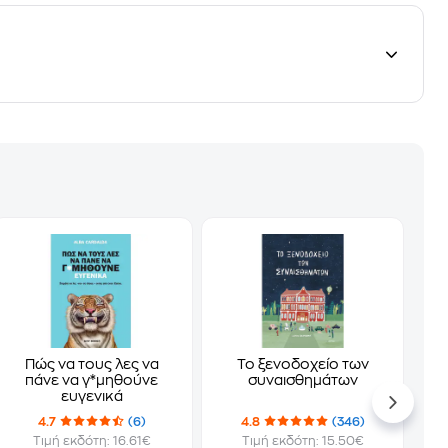
Πώς να τους λες να
Το ξενοδοχείο των
πάνε να γ*μηθούνε
συναισθημάτων
ευγενικά
4.7
(6)
4.8
(346)
Τιμή εκδότη: 16.61€
Τιμή εκδότη: 15.50€