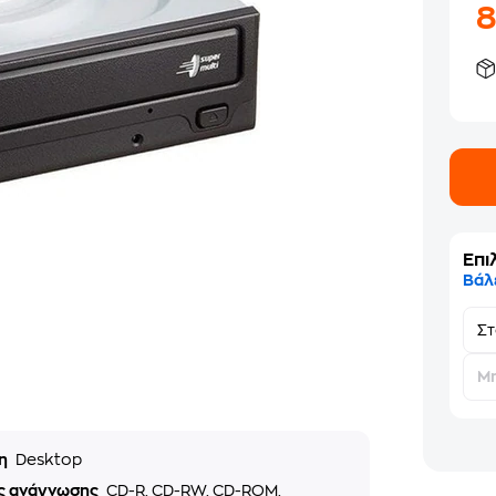
Επι
Βάλ
Σ
Μη
ση
Desktop
ς ανάγνωσης
CD-R, CD-RW, CD-ROM,