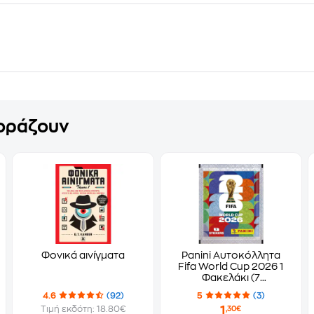
γοράζουν
Φονικά αινίγματα
Panini Αυτοκόλλητα
Fifa World Cup 2026 1
Φακελάκι (7
Αυτοκόλλητα)
4.6
(92)
5
(3)
1
Τιμή εκδότη: 18.80€
,30€