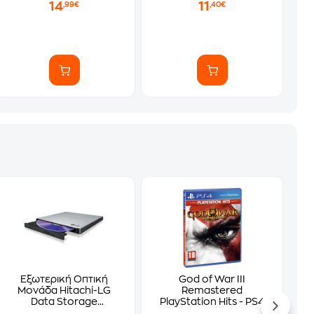
14
11
,99€
,40€
Εξωτερική Οπτική
God of War III
Μονάδα Hitachi-LG
Remastered
Data Storage
PlayStation Hits - PS4
GP57EB40 - Silver