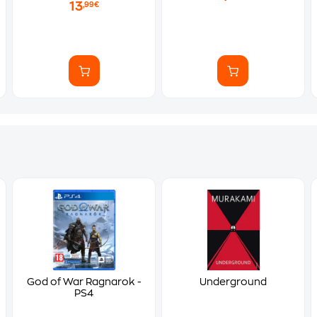
13
,99€
God of War Ragnarok -
Underground
PS4