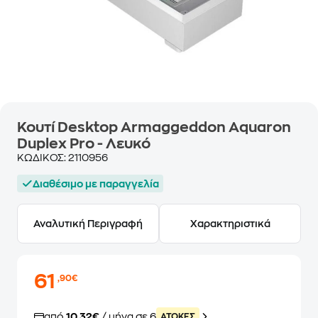
Κουτί Desktop Armaggeddon Aquaron
Duplex Pro - Λευκό
ΚΩΔΙΚΟΣ:
2110956
Διαθέσιμο με παραγγελία
Αναλυτική Περιγραφή
Χαρακτηριστικά
61
,90€
από
10,32€
/ μήνα σε 6
ATOKEΣ