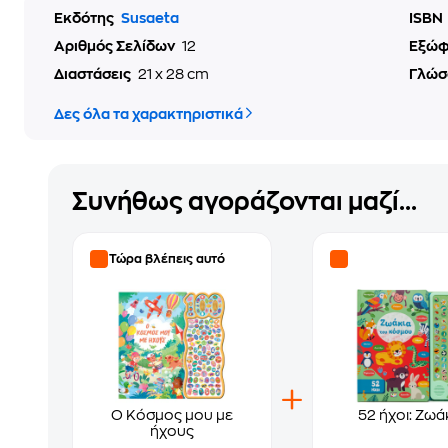
Εκδότης
Susaeta
ISBN
Αριθμός Σελίδων
12
Εξώ
Διαστάσεις
21 x 28 cm
Γλώσ
Δες όλα τα χαρακτηριστικά
Συνήθως αγοράζονται μαζί...
Τώρα βλέπεις αυτό
Ο Κόσμος μου με
52 ήχοι: Ζωά
ήχους