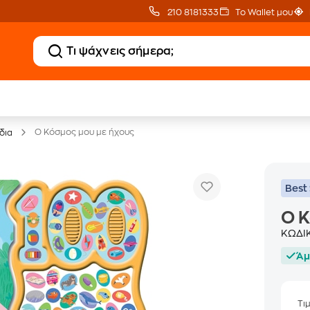
210 8181333
Το Wallet μου
20 € Public επιστροφή
Δωρεάν Μεταφορικ
με Snappi
με Public+ Delivery
Ο Κόσμος μου με ήχους
δια
Best 
Ο Κ
ΚΩΔΙ
Άμ
Τι