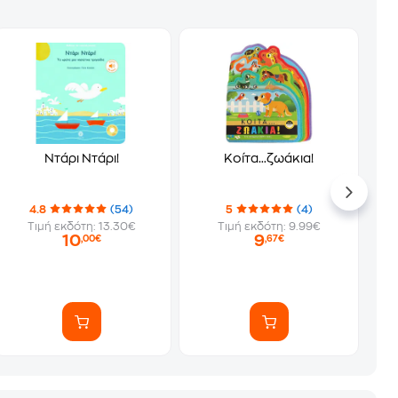
Ντάρι Ντάρι!
Κοίτα…ζωάκια!
4.8
(54)
5
(4)
Τιμή εκδότη: 13.30€
Τιμή εκδότη: 9.99€
10
9
,00€
,67€