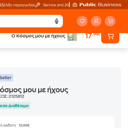
Εξέλιξη παραγγελίας
Service από 20'
17
,99€
Ο Κόσμος μου με ήχους
ά
Έλα στον κόσμο
των ηχητικών βιβλίων
Seller
όσμος μου με ήχους
ΚΟΣ:
2125812
εσα Διαθέσιμο
μή εκδότη
: 19,99€