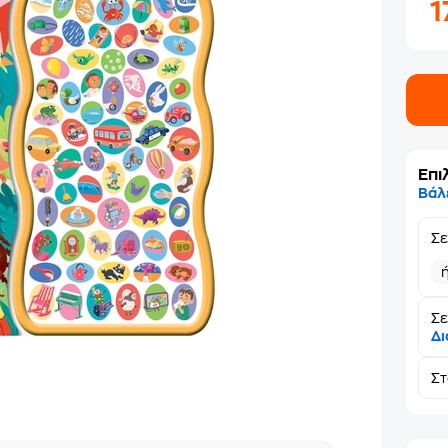
1
Επι
Βάλ
Σ
Σε
Δι
Σ