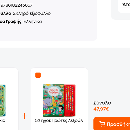
Άτο
9786182243657
φυλλο
Σκληρό εξώφυλλο
σα Γραφής
Ελληνικά
Σύνολο
47,97€
κια
52 ήχοι: Πρώτες λεξούλες
Προσθήκ