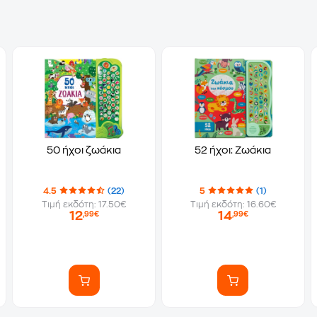
50 ήχοι ζωάκια
52 ήχοι: Ζωάκια
4.5
(22)
5
(1)
Τιμή εκδότη: 17.50€
Τιμή εκδότη: 16.60€
12
14
,99€
,99€