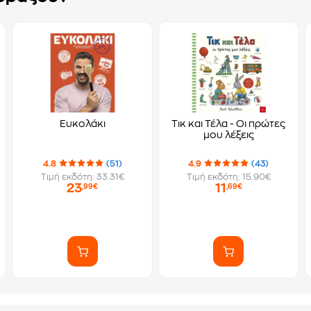
ς
Ευκολάκι
Τικ και Τέλα - Oι πρώτες
μου λέξεις
4.8
(51)
4.9
(43)
Τιμή εκδότη: 33.31€
Τιμή εκδότη: 15.90€
23
11
,99€
,69€