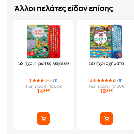
Άλλοι πελάτες είδαν επίσης
52 ήχοι: Πρώτες λεξούλες
50 ήχοι οχήματα
3
(1)
4.6
(5)
Τιμή εκδότη: 16.60€
Τιμή εκδότη: 17.50€
14
12
,99€
,99€