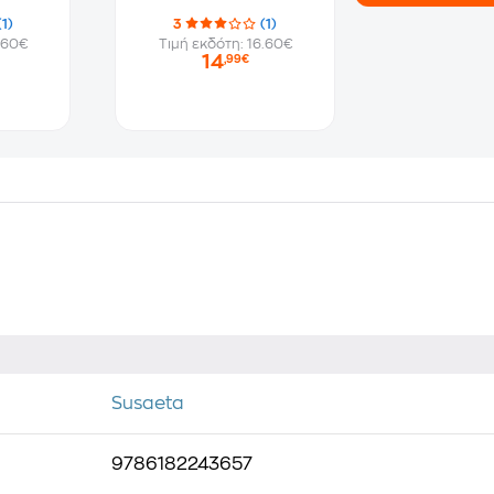
(1)
3
(1)
.60€
Τιμή εκδότη: 16.60€
14
,99€
Susaeta
9786182243657