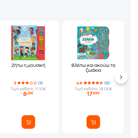
Ζήτω η μουσική
Βλέπω και ακούω τα
ζωάκια
3
(1)
4.6
(5)
Τιμή εκδότη: 11.10€
Τιμή εκδότη: 19.00€
8
17
,35€
,99€