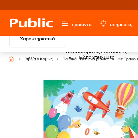
προϊόντα
υπηρεσίες
Χαρακτηριστικά
Καλοκαιρινές Εκπτώσεις
& Άπαιχτες Τιμές
Βιβλία & Κόμικς
Παιδικά - Νεανικά βιβλία
Με Τραγού