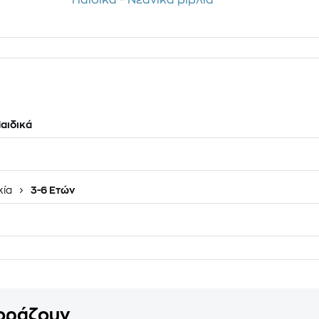
Παιδικά - Νεανικά βιβλία
αιδικά
κία
3-6 Ετών
γοράζουν