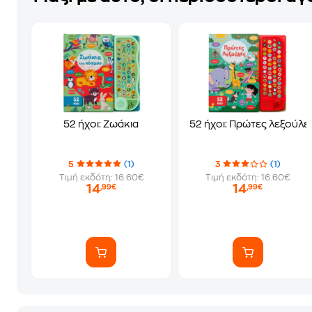
52 ήχοι: Ζωάκια
52 ήχοι: Πρώτες λεξούλε
5
(1)
3
(1)
Τιμή εκδότη: 16.60€
Τιμή εκδότη: 16.60€
14
14
,99€
,99€