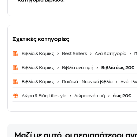
Κατηγορία Βιβλίου:
Σχετικές κατηγορίες
Βιβλία & Κόμικς
Best Sellers
Ανά Κατηγορία
Π
Βιβλία & Κόμικς
Βιβλία ανά τιμή
Βιβλία έως 20€
Βιβλία & Κόμικς
Παιδικά - Νεανικά βιβλία
Ανά Ηλι
Δώρα & Είδη Lifestyle
Δώρα ανά τιμή
έως 20€
Μαζί με αυτό, οι περισσότεροι α