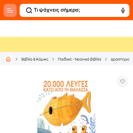
Βιβλία & Κόμικς
Παιδικά - Νεανικά βιβλία
Δραστηριοτ