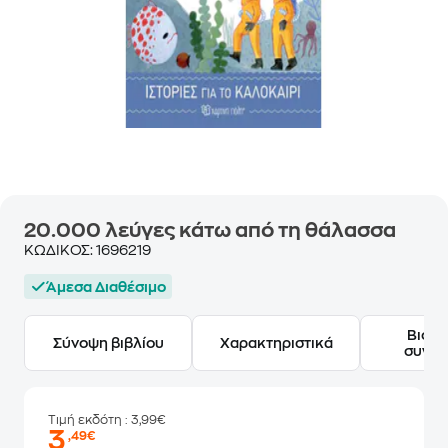
20.000 λεύγες κάτω από τη θάλασσα
ΚΩΔΙΚΟΣ:
1696219
Άμεσα Διαθέσιμο
Βιογ
Σύνοψη βιβλίου
Χαρακτηριστικά
συγγ
Τιμή εκδότη
: 3,99€
3
,49€