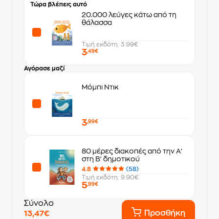
Τώρα βλέπεις αυτό
20.000 λεύγες κάτω από τη
θάλασσα
Τιμή εκδότη: 3.99€
3
,49€
Αγόρασε μαζί
Μόμπι Ντικ
3
,99€
80 μέρες διακοπές από την Α'
στη Β' δημοτικού
4.8
(58)
Τιμή εκδότη: 9.90€
5
,99€
Σύνολο
Προσθήκη
13,47€