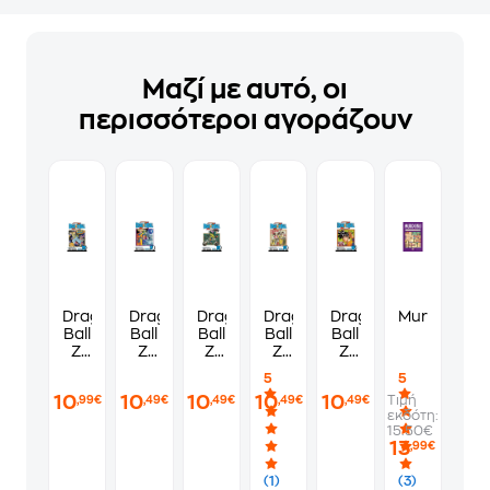
Μαζί με αυτό, οι
περισσότεροι αγοράζουν
Dragon
Dragon
Dragon
Dragon
Dragon
Murdoku
Ball
Ball
Ball
Ball
Ball
Z,
Z,
Z,
Z,
Z,
Vol.
Vol.
Vol.
Vol.
Vol.
5
5
26
11
18
14
19
10
10
10
10
10
Τιμή
,99€
,49€
,49€
,49€
,49€
26
εκδότη:
15.50€
13
,99€
(1)
(3)