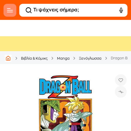
Dragon Ball 
Βιβλία & Κόμικς
Manga
Ξενόγλωσσα