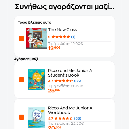
Συνήθως αγοράζονται μαζί...
Τώρα βλέπεις αυτό
The New Class
5
(1)
Τιμή εκδότη: 12.90€
12
,60€
Αγόρασε μαζί
Ricco and Me Junior A
Student's Book
4.7
(63)
Τιμή εκδότη: 28.60€
25
,18€
Ricco And Me Junior A
Workbook
4.7
(53)
Τιμή εκδότη: 23.30€
20
,50€