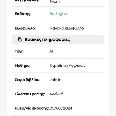
Evans
Εκδότης:
Burlington
Εξώφυλλο:
Μαλακό εξώφυλλο
Βασικές πληροφορίες
Τάξη:
A1
Μάθημα:
Εκμάθηση Αγγλικών
Σειρά βιβλίου:
Join In
Γλώσσα Γραφής:
Αγγλικά
Ημερ/νία έκδοσης:
05/03/2024