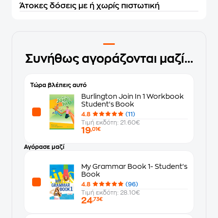
Άτοκες δόσεις με ή χωρίς πιστωτική
Συνήθως αγοράζονται μαζί...
Τώρα βλέπεις αυτό
Burlington Join In 1 Workbook
Student's Book
4.8
(11)
Τιμή εκδότη: 21.60€
19
,01€
Αγόρασε μαζί
My Grammar Book 1- Student's
Book
4.8
(96)
Τιμή εκδότη: 28.10€
24
,73€