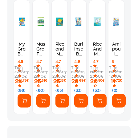
My
Mastering
Ricco
Burlington
Ricco
Amis
Grammar
Grammar
and
Inspire
And
pour
Book
For
Me
B1
Me
la
1-
B1
Junior
Student's
Junior
vie
4.8
4.7
4.7
4.9
4.7
5
Student's
Greek
A
Book
A
Τιμή
Τιμή
Τιμή
Τιμή
Τιμή
Τιμή
Book
Edition
Student's
Workbook
εκδότη:
εκδότη:
εκδότη:
εκδότη:
εκδότη:
εκδότη:
S
Book
28.10€
29.10€
28.60€
32.60€
23.30€
12.40€
24
25
25
28
20
11
,73€
,61€
,18€
,69€
,50€
,72€
(96)
(60)
(63)
(33)
(53)
(2)