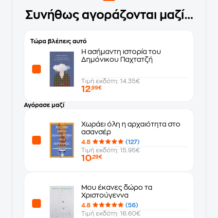
Συνήθως αγοράζονται μαζί...
Τώρα βλέπεις αυτό
Η ασήμαντη ιστορία του
Δημόνικου Παχτατζή
Τιμή εκδότη: 14.35€
12
,99€
Αγόρασε μαζί
Χωράει όλη η αρχαιότητα στο
ασανσέρ
4.8
(127)
Τιμή εκδότη: 15.95€
10
,29€
Μου έκανες δώρο τα
Χριστούγεννα
4.8
(56)
Τιμή εκδότη: 16.60€