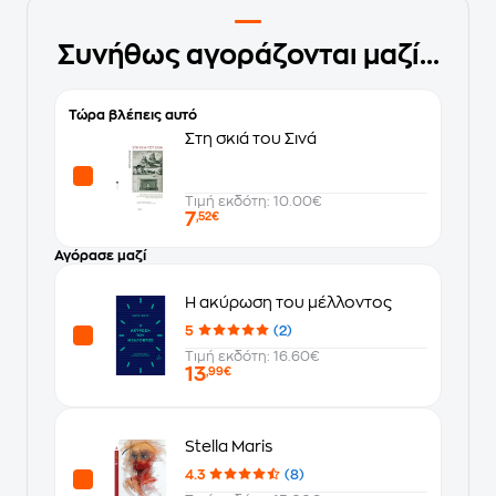
Συνήθως αγοράζονται μαζί...
Τώρα βλέπεις αυτό
Στη σκιά του Σινά
Τιμή εκδότη: 10.00€
7
,52€
Αγόρασε μαζί
Η ακύρωση του μέλλοντος
5
(2)
Τιμή εκδότη: 16.60€
13
,99€
Stella Maris
4.3
(8)