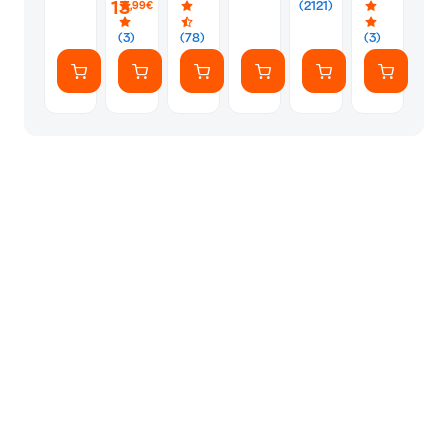
13
(2121)
,99€
(7
Αυτοκόλλητ
(3)
(78)
(3)