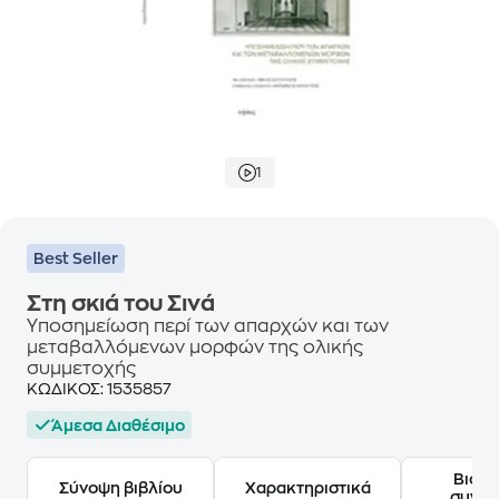
1
Best Seller
Στη σκιά του Σινά
Υποσημείωση περί των απαρχών και των
μεταβαλλόμενων μορφών της ολικής
συμμετοχής
ΚΩΔΙΚΟΣ:
1535857
Άμεσα Διαθέσιμο
Βιογ
Σύνοψη βιβλίου
Χαρακτηριστικά
συγγ