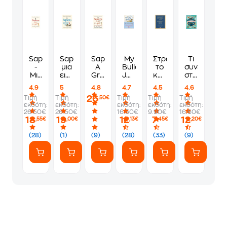
Sapiens
Sapiens,
Sapiens
My
Στρώσε
Τι
-
μια
A
Bullet
το
συνέβαινε
Μια
εικονογραφημένη
Graphic
Journal:
κρεβάτι
στον
εικονογραφημένη
ιστορία
History,
Η
σου
κόσμο
4.9
5
4.8
4.7
4.5
4.6
ιστορία
Volume
όμορφη
ταυτόχρον
26
Τιμή
Τιμή
Τιμή
Τιμή
Τιμή
,50€
1
ζωή
εκδότη:
εκδότη:
εκδότη:
εκδότη:
εκδότη:
μου
26.50€
26.50€
16.50€
9.90€
16.60€
18
19
12
7
12
,55€
,00€
,13€
,45€
,20€
(28)
(1)
(9)
(28)
(33)
(9)