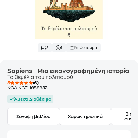
2
1
Απόσπασμα
Sapiens - Mια εικονογραφημένη ιστορία
Τα θεμέλια του πολιτισμού
5
(6)
ΚΩΔΙΚΟΣ:
1659953
Άμεσα Διαθέσιμο
Βιογ
Σύνοψη βιβλίου
Χαρακτηριστικά
συγγ