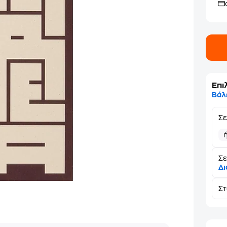
Επι
Βάλ
Σ
Σε
Δι
Σ