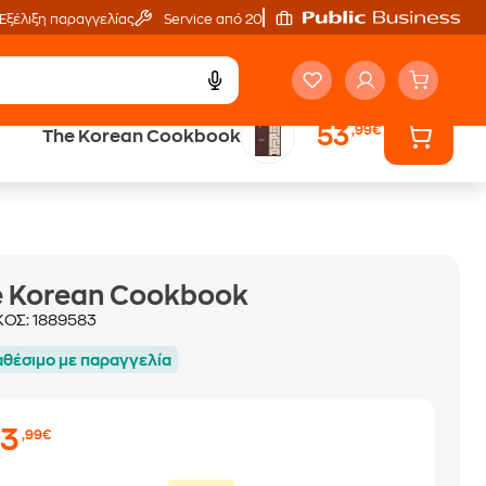
Εξέλιξη παραγγελίας
Service από 20'
53
,99€
The Korean Cookbook
ά
Έλα στον κόσμο
των ηχητικών βιβλίων
e Korean Cookbook
ΚΟΣ:
1889583
αθέσιμο με παραγγελία
53
,99€