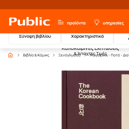
προϊόντα
υπηρεσίες
Σύνοψη βιβλίου
Χαρακτηριστικά
Καλοκαιρινές Εκπτώσεις
& Άπαιχτες Τιμές
Βιβλία & Κόμικς
Ξενόγλωσσα
Μαγειρική - Ποτά - Δι