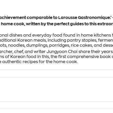
ng achievement comparable to
Larousse Gastronomique.
’
 home cook, written by the perfect guides to this extra
onal dishes and everyday food found in home kitchens fr
ditional Korean meals, including pantry staples, ferment
tpots, noodles, dumplings, porridges, rice cakes, and dess
cher, chef, and writer Jungyoon Choi share their years 
ions of Korean food in this, the first comprehensive bo
e authentic recipes for the home cook.