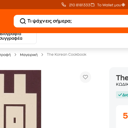
210 8181333
Το Wallet μου
Βιογραφία
20 € Public επιστροφή
Δωρεάν Μεταφορικ
συγγραφέα
με Snappi
με Public+ Delivery
The Korean Cookbook
ατροφή
Μαγειρική
Th
ΚΩΔΙ
Δι