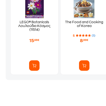
LEGO® Botanicals
The Food and Cooking
Λουλούδια Κόσμος
of Korea
(11514)
5
(1)
15
8
,98€
,99€