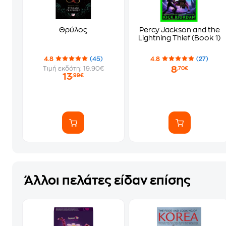
Θρύλος
Percy Jackson and the
Lightning Thief (Book 1)
4.8
(45)
4.8
(27)
8
Τιμή εκδότη: 19.90€
,70€
13
,99€
Άλλοι πελάτες είδαν επίσης