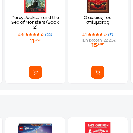
Percy Jackson and the
Ο σωσίας του
Sea of Monsters (Book
στέμματος
2)
4.6
(22)
4.1
(7)
11
Τιμή εκδότη: 22.20€
,33€
15
,98€