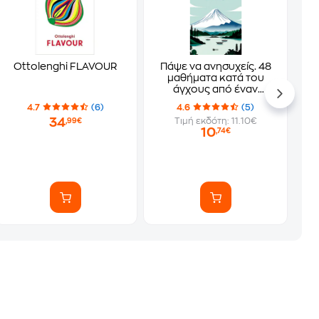
Ottolenghi FLAVOUR
Πάψε να ανησυχείς. 48
μαθήματα κατά του
άγχους από έναν
Ιάπωνα Ζεν Μοναχό
4.7
(6)
4.6
(5)
34
Τιμή εκδότη: 11.10€
,99€
10
,74€