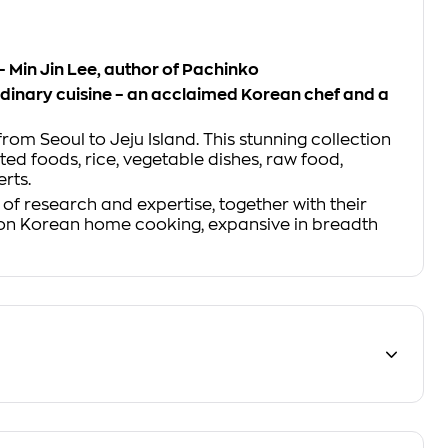
 – Min Jin Lee, author of
Pachinko
ordinary cuisine – an acclaimed Korean chef and a
om Seoul to Jeju Island. This stunning collection
ed foods, rice, vegetable dishes, raw food,
erts.
of research and expertise, together with their
ok on Korean home cooking, expansive in breadth