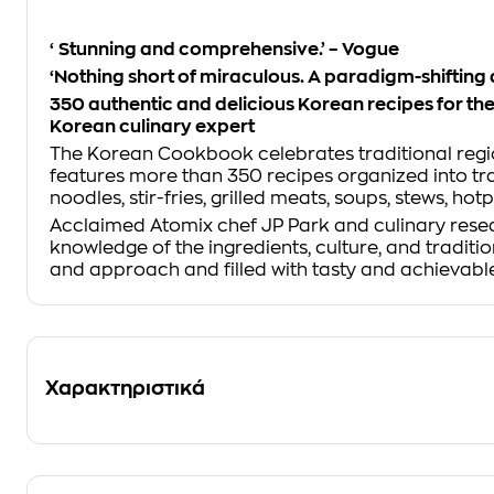
‘Stunning and comprehensive.’ –
Vogue
‘Nothing short of miraculous. A paradigm-shifti
350 authentic and delicious Korean recipes for the
Korean culinary expert
The Korean Cookbook
celebrates traditional regi
features more than 350 recipes organized into tra
noodles, stir-fries, grilled meats, soups, stews, ho
Acclaimed Atomix chef JP Park and culinary resear
knowledge of the ingredients, culture, and tradit
and approach and filled with tasty and achievabl
Χαρακτηριστικά