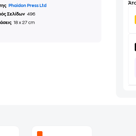
Άτο
της
Phaidon Press Ltd
μός Σελίδων
496
τάσεις
18 x 27 cm