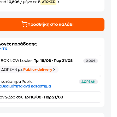
από
10,80€
/ μήνα σε 5
ATOKEΣ
Προσθήκη στο καλάθι
λογές παράδοσης
ε ΤΚ
ε
BOX NOW Locker
Τρι 18/08 - Παρ 21/08
2,00€
ή ΔΩΡΕΑΝ με
Public+ delivery
 κατάστημα Public
ΔΩΡΕΑΝ
αθεσιμότητα ανά κατάστημα
τον
χώρο σου
Τρι 18/08 - Παρ 21/08