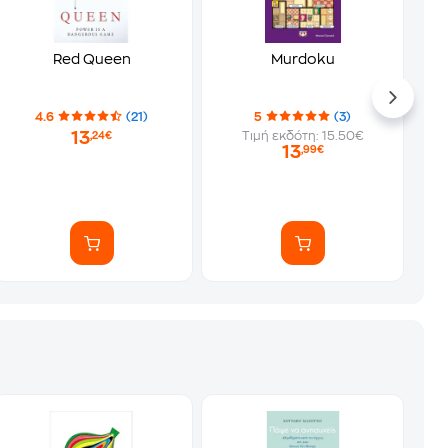
Red Queen
Murdoku
4.6
(21)
5
(3)
13
Τιμή εκδότη: 15.50€
,24€
13
,99€