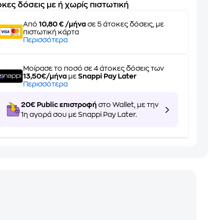
κες δόσεις με ή χωρίς πιστωτική
Από
10,80 € /μήνα
σε 5 άτοκες δόσεις, με
πιστωτική κάρτα
Περισσότερα
Μοίρασε το ποσό σε 4 άτοκες δόσεις των
13,50€/μήνα
με
Snappi Pay Later
Περισσότερα
20€ Public επιστροφή
στο Wallet, με την
1η αγορά σου με Snappi Pay Later.