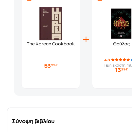
The Korean Cookbook
Θρύλος
4.8
53
Τιμή εκδότη: 19
,99€
13
,99€
Σύνοψη βιβλίου