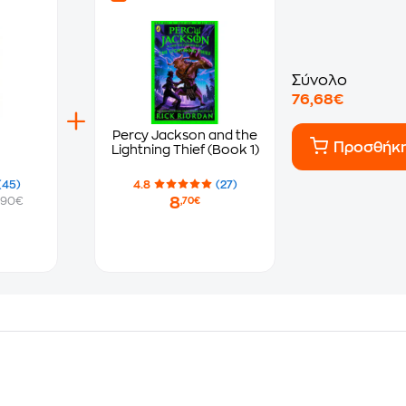
Σύνολο
76,68€
Percy Jackson and the
Προσθήκ
Lightning Thief (Book 1)
(45)
4.8
(27)
8
.90€
,70€