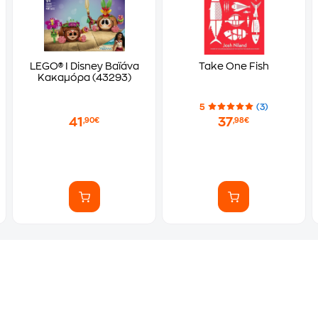
LEGO® ǀ Disney Βαϊάνα
Take One Fish
Κακαμόρα (43293)
5
(3)
41
37
,90€
,98€