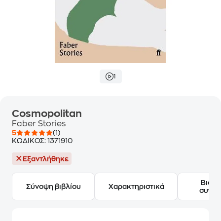
1
Cosmopolitan
Faber Stories
5
(1)
ΚΩΔΙΚΟΣ:
1371910
Εξαντλήθηκε
Βιογ
Σύνοψη βιβλίου
Χαρακτηριστικά
συγγ