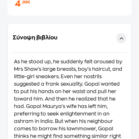
4
,99€
Σύνοψη βιβλίου
As he stood up, he suddenly felt aroused by
Mrs Shaw's large breasts, boy's haircut, and
little-girl sneakers. Even her nostrils
suggested a frank sexuality. Gopal wanted
to put his hands on her waist and pull her
toward him. And then he realized that he
had. Gopal Maurya's wife has left him,
preferring to seek enlightenment in an
ashram in India. But when his neighbour
comes to borrow his lawnmower, Gopal
thinks he might find something similar right