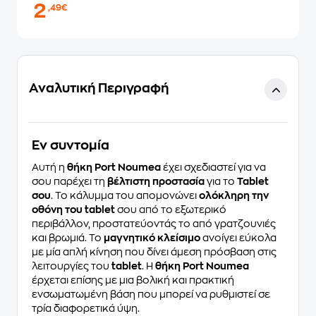
2
,49€
Αναλυτική Περιγραφή
Eν συντομία
Αυτή η
θήκη Port Noumea
έχει σχεδιαστεί για να
σου παρέχει τη
βέλτιστη προστασία
για το
Tablet
σου
. Το κάλυμμα του απομονώνει
ολόκληρη την
οθόνη του tablet
σου από το εξωτερικό
περιβάλλον, προστατεύοντάς το από γρατζουνιές
και βρωμιά. Το
μαγνητικό κλείσιμο
ανοίγει εύκολα
με μία απλή κίνηση που δίνει άμεση πρόσβαση στις
λειτουργίες του
tablet
. Η
θήκη Port Noumea
έρχεται επίσης με μια βολική και πρακτική
ενσωματωμένη βάση που μπορεί να ρυθμιστεί σε
τρία διαφορετικά ύψη.