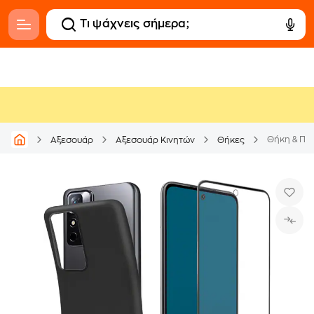
Θήκη & Προ
Αξεσουάρ
Αξεσουάρ Κινητών
Θήκες