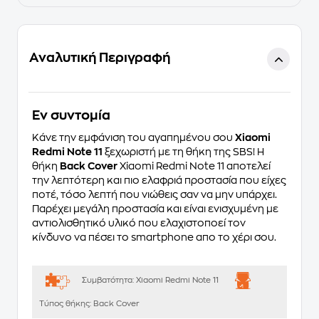
Αναλυτική Περιγραφή
Eν συντομία
Κάνε την εμφάνιση του αγαπημένου σου
Xiaomi
Redmi Note 11
ξεχωριστή με τη θήκη της
SBS
! Η
θήκη
Back Cover
Xiaomi Redmi Note 11 αποτελεί
την λεπτότερη και πιο ελαφριά προστασία που είχες
ποτέ, τόσο λεπτή που νιώθεις σαν να μην υπάρχει.
Παρέχει μεγάλη προστασία και είναι ενισχυμένη με
αντιολισθητικό υλικό που ελαχιστοποεί τον
κίνδυνο να πέσει το smartphone απο το χέρι σου.
Συμβατότητα:
Xiaomi Redmi Note 11
Τύπος θήκης:
Back Cover