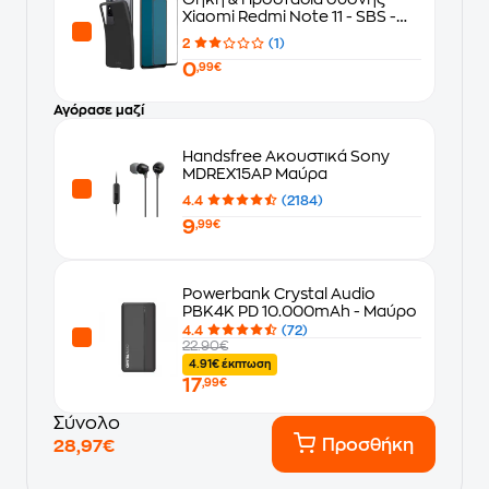
Xiaomi Redmi Note 11 - SBS -
Μαύρο
2
(1)
0
,99€
Αγόρασε μαζί
Handsfree Ακουστικά Sony
MDREX15AP Μαύρα
4.4
(2184)
9
,99€
Powerbank Crystal Audio
PBK4K PD 10.000mAh - Μαύρο
4.4
(72)
22.90€
4.91€ έκπτωση
17
,99€
Σύνολο
Προσθήκη
28,97€