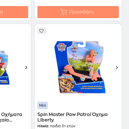
η
Προσθήκη
Νέο
l Οχήματα
Spin Master Paw Patrol Όχημα
χαία
Liberty
Ηλικία:
παιδιά 3+ ετών