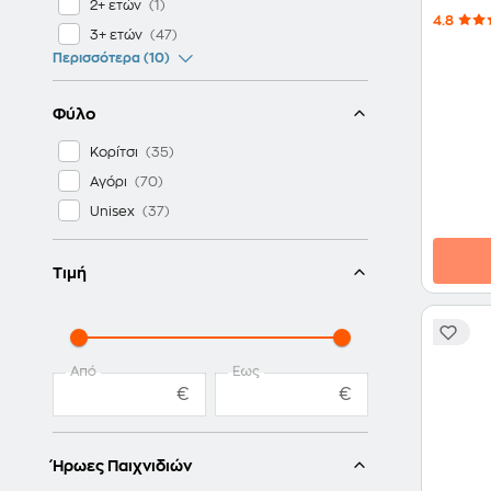
2+ ετών
4.8
3+ ετών
Περισσότερα (10)
Φύλο
Κορίτσι
Αγόρι
Unisex
Τιμή
Από
Έως
€
€
Ήρωες Παιχνιδιών