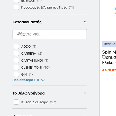
Έκπτωση
Προσφορές & Άπαιχτες Τιμές
Κατασκευαστής
Best Se
ADDO
Spin M
CARRERA
Όχημα
CARTAMUNDI
Κουτάβ
Ηλικία:
π
Σχεδίο
CLEMENTONI
4.5
GIM
Περισσότερα (11)
Το θέλω γρήγορα
Άμεσα Διαθέσιμο