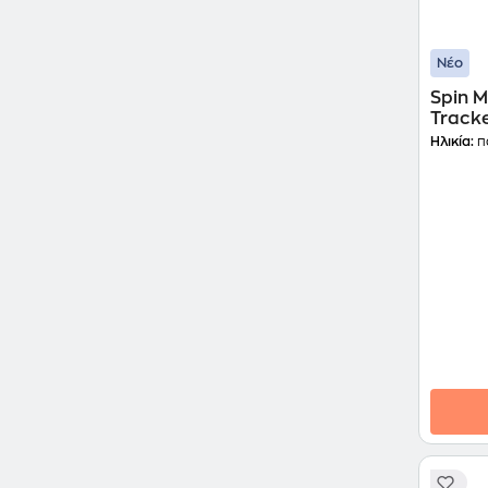
Νέο
Spin M
Track
Ηλικία:
π