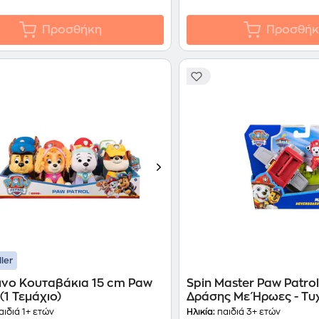
Προσθήκη
Προσθήκ
ller
ινο Κουταβάκια 15 cm Paw
Spin Master Paw Patro
 (1 Τεμάχιο)
Δράσης Mε Ήρωες - Τυ
Επιλογή
ιδιά 1+ ετών
Ηλικία:
παιδιά 3+ ετών