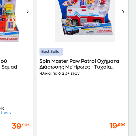
Best Seller
ιού
Spin Master Paw Patrol Οχήματα
p Squad
Διάσωσης Με Ήρωες - Τυχαία
Επιλογή
Ηλικία:
παιδιά 3+ ετών
lic
rtners
19
39
,99€
,90€