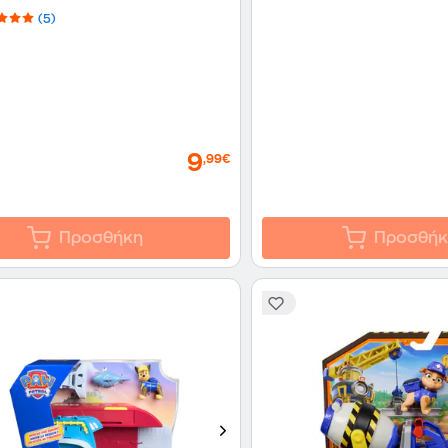
(5)
9
,99€
Προσθήκη
Προσθήκ