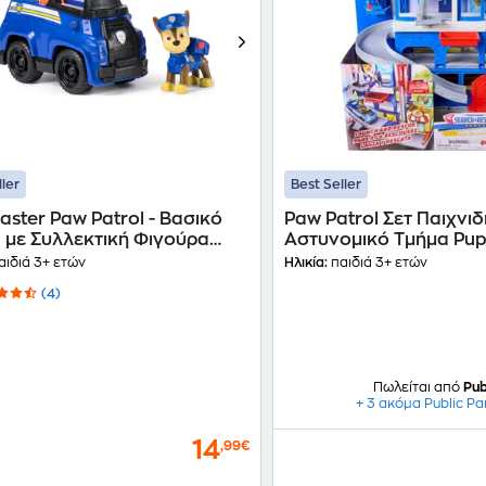
ller
Best Seller
aster Paw Patrol - Βασικό
Paw Patrol Σετ Παιχνιδ
 με Συλλεκτική Φιγούρα
Αστυνομικό Τμήμα Pu
ι 1 Τμχ - Τυχαία Επιλογή
αιδιά 3+ ετών
Ηλικία:
παιδιά 3+ ετών
υ (6071153)
(4)
Πωλείται από
Pub
+ 3 ακόμα Public Pa
14
,99€