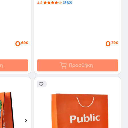
4.2
(562)
0
0
,69€
,79€
η
Προσθήκη