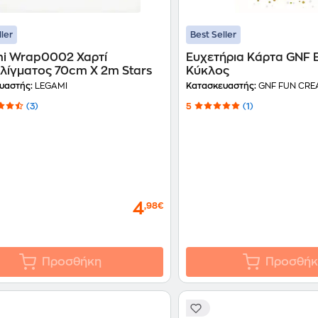
ller
Best Seller
i Wrap0002 Χαρτί
Ευχετήρια Κάρτα GNF 
υλίγματος 70cm X 2m Stars
Κύκλος
υαστής:
LEGAMI
Κατασκευαστής:
GNF FUN CRE
(3)
5
(1)
4
,98€
Προσθήκη
Προσθήκ