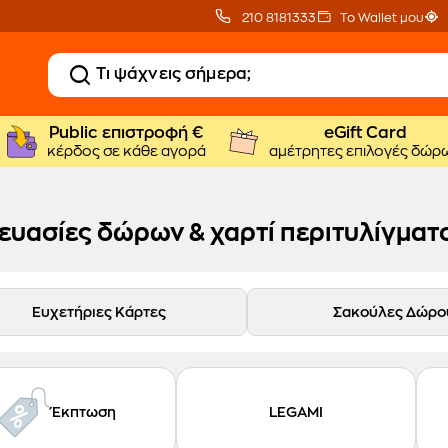
210 8181333
Το Wallet μου
Public επιστροφή €
eGift Card
κέρδος σε κάθε αγορά
αμέτρητες επιλογές δώρ
ευασίες δώρων & χαρτί περιτυλίγματ
Ευχετήριες Κάρτες
Σακούλες Δώρο
Έκπτωση
LEGAMI