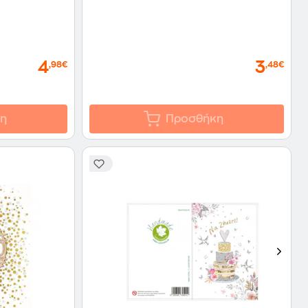
4
3
,98€
,48€
η
Προσθήκη