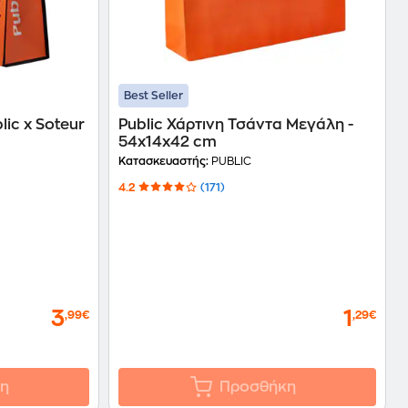
Best Seller
lic x Soteur
Public Χάρτινη Τσάντα Μεγάλη -
54x14x42 cm
Κατασκευαστής:
PUBLIC
4.2
(171)
3
1
,99€
,29€
η
Προσθήκη