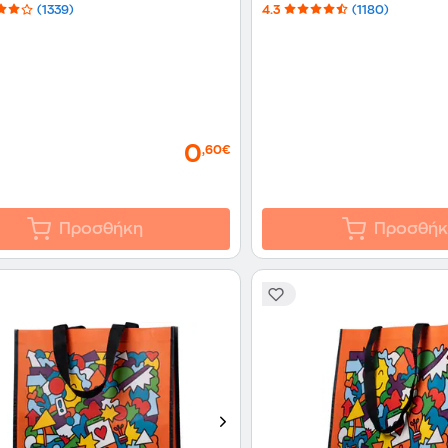
(1339)
4.3
(1180)
0
,60€
Προσθήκη
Προσθήκ