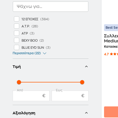
12 ΕΠΟΧΕΣ
A.T.P.
Best Se
ATP
Συλλεκ
BEXY BOO
Medi
Κατασκε
BLUE EYD SUN
Περισσότερα (22)
4.7
Τιμή
Από
Έως
€
€
Αξιολόγηση