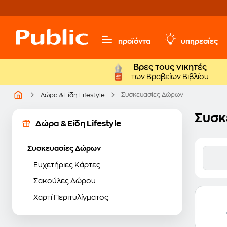
προϊόντα
υπηρεσίες
Βρες τους νικητές
των Βραβείων Βιβλίου
Συσκευασίες Δώρων
Δώρα & Είδη Lifestyle
Συσκ
Δώρα & Είδη Lifestyle
Συσκευασίες Δώρων
Ευχετήριες Κάρτες
Σακούλες Δώρου
Χαρτί Περιτυλίγματος