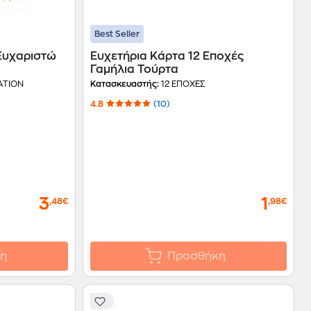
Best Seller
Ευχαριστώ
Ευχετήρια Κάρτα 12 Εποχές
Γαμήλια Τούρτα
ATION
Κατασκευαστής:
12 ΕΠΟΧΕΣ
4.8
(10)
3
1
,48€
,98€
η
Προσθήκη