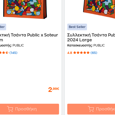
ller
Best Seller
τική Τσάντα Public x Soteur
Συλλεκτική Τσάντα Pub
um
2024 Large
υαστής:
PUBLIC
Κατασκευαστής:
PUBLIC
(145)
4.8
(65)
2
,99€
Προσθήκη
Προσθήκ