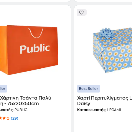
ller
Best Seller
 Χάρτινη Τσάντα Πολύ
Χαρτί Περιτυλίγματος
η - 75x20x50cm
Daisy
υαστής:
PUBLIC
Κατασκευαστής:
LEGAMI
(29)