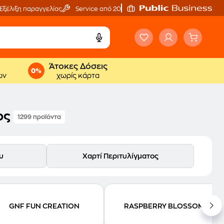
Εξέλιξη παραγγελίας
Service από 20'
Άτοκες Δόσεις
ων
χωρίς κάρτα
ος
1299 προϊόντα
υ
Χαρτί Περιτυλίγματος
GNF FUN CREATION
RASPBERRY BLOSSOM