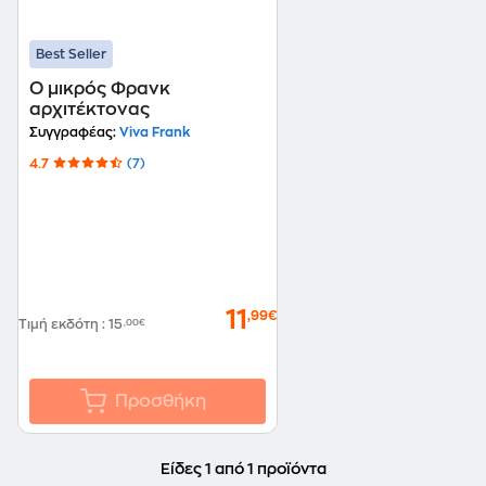
Best Seller
Ο μικρός Φρανκ
αρχιτέκτονας
Συγγραφέας:
Viva Frank
4.7
(7)
11
,99€
Τιμή εκδότη
:
15
,00€
Προσθήκη
Είδες 1 από 1 προϊόντα