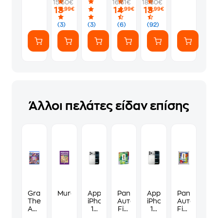
15.50€
16.61€
18.80€
PS5
Φακελάκι
γ*μηθούνε
13
14
13
,99€
,99€
,99€
(7
ευγενικά
Αυτοκόλλητα)
(3)
(3)
(6)
(92)
Άλλοι πελάτες είδαν επίσης
Grand
Murdoku
Apple
Panini
Apple
Panini
Theft
iPhone
Αυτοκόλλητα
iPhone
Αυτοκόλλη
Auto
17
Fifa
17
Fifa
VI
Pro
World
Pro
World