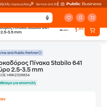
Εξέλιξη παραγγελίας
Service από 20'
όρος Πίνακα Stabilo 641
1
,35€
2.5-3.5 mm
ίται από Public Partner
καδόρος Πίνακα Stabilo 641
ύρο 2.5-3.5 mm
ΚΟΣ:
MRK2326834
αθέσιμο για αποστολή
1
,35€