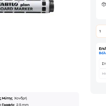
1
Επι
Βάλ
Σ
Μη
ς Μύτης
Χονδρή
ς Γραφής
2.5 mm