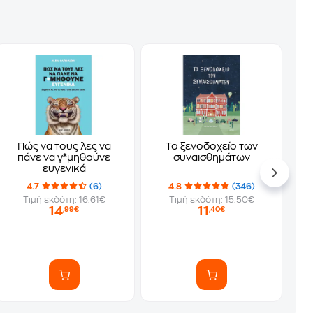
Πώς να τους λες να
Το ξενοδοχείο των
πάνε να γ*μηθούνε
συναισθημάτων
ευγενικά
4.7
(6)
4.8
(346)
Τιμή εκδότη: 16.61€
Τιμή εκδότη: 15.50€
14
11
,99€
,40€