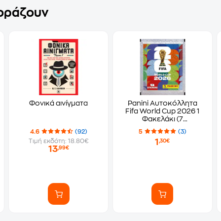
γοράζουν
Φονικά αινίγματα
Panini Αυτοκόλλητα
Fifa World Cup 2026 1
Φακελάκι (7
Αυτοκόλλητα)
4.6
(92)
5
(3)
1
Τιμή εκδότη: 18.80€
,30€
13
,99€