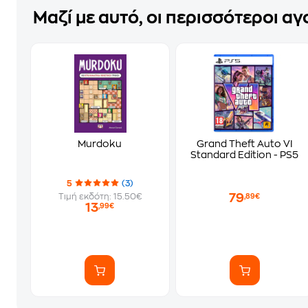
Μαζί με αυτό, οι περισσότεροι α
Murdoku
Grand Theft Auto VI
Standard Edition - PS5
5
(3)
79
Τιμή εκδότη: 15.50€
,89€
13
,99€