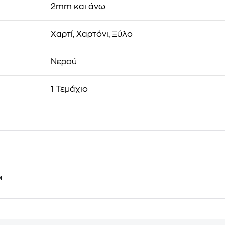
2mm και άνω
Χαρτί, Χαρτόνι, Ξύλο
Νερού
1 Τεμάχιο
ι