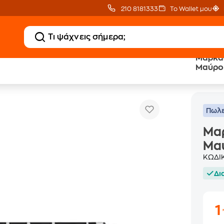
210 8181333
Το Wallet μου
Μαρκαδ
Μαύρο 
Μαρκαδόρος Πίνακα Stabilo 641 Μαύρο 2.5-3.5 mm
Πωλε
Μαρ
Μα
ΚΩΔΙ
Δι