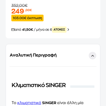
352,00€
249
,00€
103.00€ έκπτωση
από
41,50€
/ μήνα σε 6
ATOKEΣ
Αναλυτική Περιγραφή
Κλιματιστικό SINGER
To
κλιματιστικό
SINGER
είναι άλλη μία