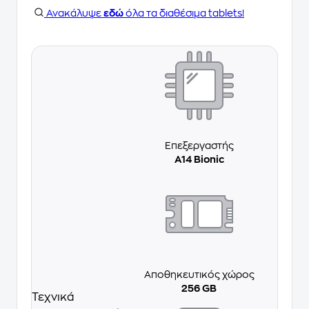
Ανακάλυψε
εδώ
όλα τα διαθέσιμα tablets!
Επεξεργαστής
A14 Bionic
Αποθηκευτικός χώρος
256 GB
Τεχνικά