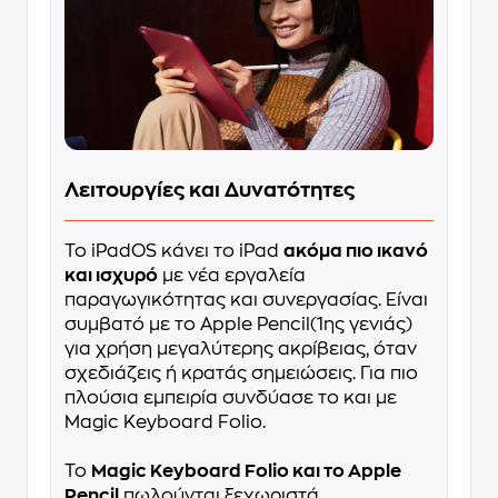
Λειτουργίες και Δυνατότητες
Το iPadOS κάνει το iPad
ακόμα πιο ικανό
και ισχυρό
με νέα εργαλεία
παραγωγικότητας και συνεργασίας. Είναι
συμβατό με το Apple Pencil(1ης γενιάς)
για χρήση μεγαλύτερης ακρίβειας, όταν
σχεδιάζεις ή κρατάς σημειώσεις. Για πιο
πλούσια εμπειρία συνδύασε το και με
Magic Keyboard Folio.
Το
Magic Keyboard Folio και το Apple
Pencil
πωλούνται ξεχωριστά.