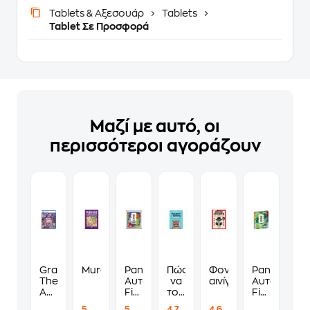
Tablets & Αξεσουάρ
Tablets
Tablet Σε Προσφορά
Μαζί με αυτό, οι
περισσότεροι αγοράζουν
Grand
Murdoku
Panini
Πώς
Φονικά
Panini
Theft
Αυτοκόλλητα
να
αινίγματα
Αυτοκόλλη
Auto
Fifa
τους
Fifa
VI
World
λες
World
5
5
4.7
4.6