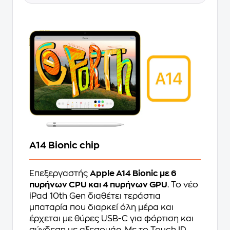
A14 Bionic chip
Επεξεργαστής
Apple A14 Bionic με 6
πυρήνων CPU και 4 πυρήνων GPU
. Το νέο
iPad 10th Gen διαθέτει τεράστια
μπαταρία που διαρκεί όλη μέρα και
έρχεται με θύρες USB-C για φόρτιση και
σύνδεση με αξεσουάρ. Με το Touch ID