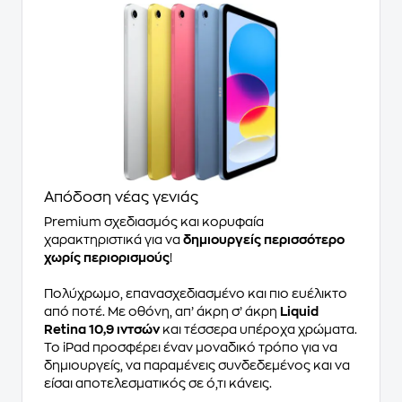
Απόδοση νέας γενιάς
Premium σχεδιασμός και κορυφαία
χαρακτηριστικά για να
δημιουργείς περισσότερο
χωρίς περιορισμούς
!
Πολύχρωμο, επανασχεδιασμένο και πιο ευέλικτο
από ποτέ. Με οθόνη, απ’ άκρη σ’ άκρη
Liquid
Retina 10,9 ιντσών
και τέσσερα υπέροχα χρώματα.
Το iPad προσφέρει έναν μοναδικό τρόπο για να
δημιουργείς, να παραμένεις συνδεδεμένος και να
είσαι αποτελεσματικός σε ό,τι κάνεις.