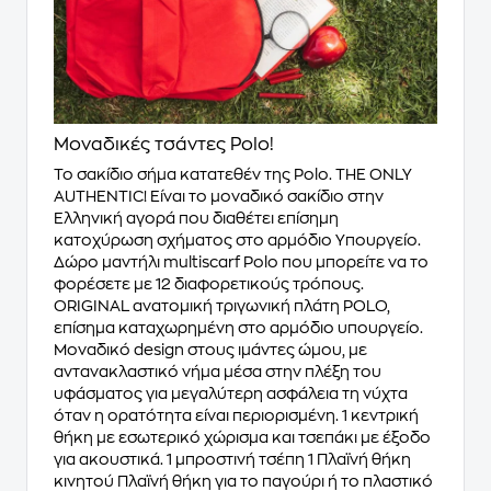
Μοναδικές τσάντες Polo!
Το σακίδιο σήμα κατατεθέν της Polo. THE ONLY
AUTHENTIC! Είναι τo μοναδικό σακίδιο στην
Ελληνική αγορά που διαθέτει επίσημη
κατοχύρωση σχήματος στο αρμόδιο Υπουργείο.
Δώρο μαντήλι multiscarf Polo που μπορείτε να το
φορέσετε με 12 διαφορετικούς τρόπους.
ORIGINAL ανατομική τριγωνική πλάτη POLO,
επίσημα καταχωρημένη στο αρμόδιο υπουργείο.
Μοναδικό design στους ιμάντες ώμου, με
αντανακλαστικό νήμα μέσα στην πλέξη του
υφάσματος για μεγαλύτερη ασφάλεια τη νύχτα
όταν η ορατότητα είναι περιορισμένη. 1 κεντρική
θήκη με εσωτερικό χώρισμα και τσεπάκι με έξοδο
για ακουστικά. 1 μπροστινή τσέπη 1 Πλαϊνή θήκη
κινητού Πλαϊνή θήκη για το παγούρι ή το πλαστικό