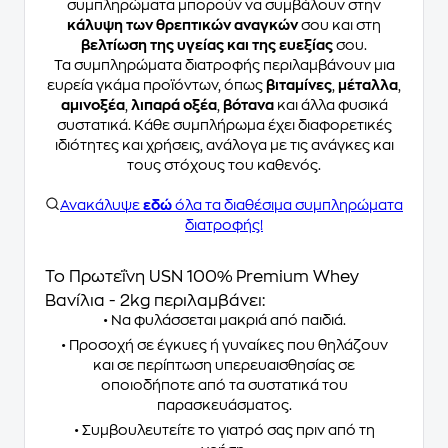
συμπληρώματα μπορούν να συμβάλουν στην
κάλυψη των θρεπτικών αναγκών
σου και στη
βελτίωση της υγείας και της ευεξίας
σου.
Τα συμπληρώματα διατροφής περιλαμβάνουν μια
ευρεία γκάμα προϊόντων, όπως
βιταμίνες
,
μέταλλα
,
αμινοξέα
,
λιπαρά οξέα
,
βότανα
και άλλα φυσικά
συστατικά. Κάθε συμπλήρωμα έχει διαφορετικές
ιδιότητες και χρήσεις, ανάλογα με τις ανάγκες και
τους στόχους του καθενός.
Ανακάλυψε
εδώ
όλα τα διαθέσιμα συμπληρώματα
διατροφής!
Το Πρωτεΐνη USN 100% Premium Whey
Βανίλια - 2kg περιλαμβάνει:
• Να φυλάσσεται μακριά από παιδιά.
• Προσοχή σε έγκυες ή γυναίκες που θηλάζουν
και σε περίπτωση υπερευαισθησίας σε
οποιοδήποτε από τα συστατικά του
παρασκευάσματος.
• Συμβουλευτείτε το γιατρό σας πριν από τη