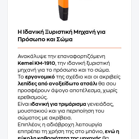
Η Ιδανική Ξυριστική Μηχανή για
Πρόσωπο και Σώμα
Ανακάλυψε την επαναφορτιζόμενη
Kemei KM-1910
, την ιδανική ξυριστική
μηχανή για το πρόσωπο και το σώμα.
Το
εργονομικό
της σχέδιο και οι ακριβείς
λεπίδες από ανοξείδωτο ατσάλι
θα σου
προσφέρουν άψογο αποτέλεσμα, χωρίς
ερεθισμούς.
Είναι
ιδανική για τριμάρισμα
γενειάδας,
μουστακιού και για περιποίηση του
σώματος με ακρίβεια.
Επιπλέον, η αδιάβροχη λειτουργία
επιτρέπει τη χρήση της στο μπάνιο,
ενώ η
εύκολη καθαριότητα της μηχανής
θα