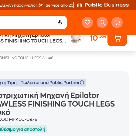
Εξέλιξη παραγγελίας
Service από 20'
τική Μηχανή Epilator
10
,35€
Public επιστροφή €
S FINISHING TOUCH LEGS
κέρδος σε κάθε αγορά
 FINISHING TOUCH LEGS Λευκό
χτη Τιμή
Πωλείται από Public Partner
τριχωτική Μηχανή Epilator
AWLESS FINISHING TOUCH LEGS
υκό
ΚΟΣ:
MRK0570978
αθέσιμο για αποστολή