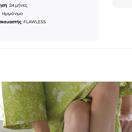
ηση
24 μήνες
ς
Ημιμόνιμο
σκευαστής
FLAWLESS