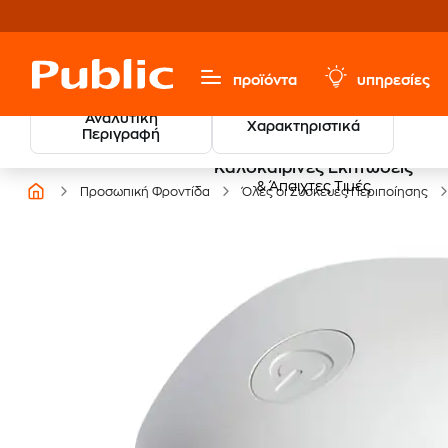
προϊόντα
υπηρεσίες
Αναλυτική
Χαρακτηριστικά
Περιγραφή
Καλοκαιρινές Εκπτώσεις
& Άπαιχτες Τιμές
Προσωπική Φροντίδα
Όλες οι Συσκευές Περιποίησης