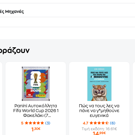
ές Μηχανές
γοράζουν
Panini Αυτοκόλλητα
Πώς να τους λες να
Fifa World Cup 2026 1
πάνε να γ*μηθούνε
Φακελάκι (7
ευγενικά
Αυτοκόλλητα)
5
(3)
4.7
(6)
1
Τιμή εκδότη: 16.61€
,30€
14
,99€