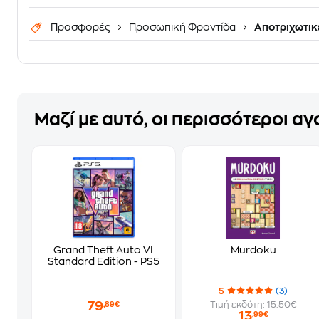
Προσφορές
Προσωπική Φροντίδα
Αποτριχωτικ
Μαζί με αυτό, οι περισσότεροι α
Grand Theft Auto VI
Murdoku
Standard Edition - PS5
5
(3)
79
Τιμή εκδότη: 15.50€
,89€
13
,99€