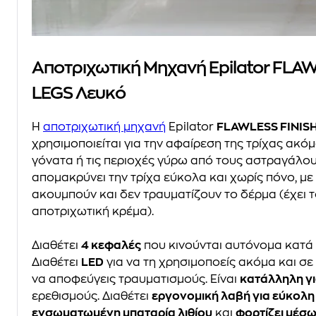
Αποτριχωτική Μηχανή Epilator FLA
LEGS Λευκό
Η
αποτριχωτική μηχανή
Epilator
FLAWLESS FINIS
χρησιμοποιείται για την αφαίρεση της τρίχας ακό
γόνατα ή τις περιοχές γύρω από τους αστραγάλου
απομακρύνει την τρίχα εύκολα και χωρίς πόνο, με 
ακουμπούν και δεν τραυματίζουν το δέρμα (έχει 
αποτριχωτική κρέμα).
Διαθέτει
4 κεφαλές
που κινούνται αυτόνομα κατά
Διαθέτει
LED
για να τη χρησιμοποείς ακόμα και σ
να αποφεύγεις τραυματισμούς. Είναι
κατάλληλη γι
ερεθισμούς. Διαθέτει
εργονομική λαβή για εύκολη
ενσωματωμένη μπαταρία λιθίου
και
φορτίζει μέσ