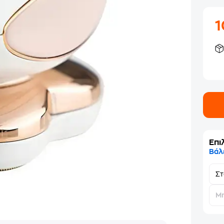
Επι
Βάλ
Σ
Μη