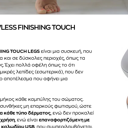
WLESS FINISHING TOUCH
HING TOUCH LEGS
είναι μια συσκευή, που
μα και σε δύσκολες περιοχές, όπως τα
ς. Έχει πολλά οφέλη όπως το ότι
μικρές λεπίδες (εσωτερικά), που δεν
το αποτέλεσμα που αφήνει μια
 μήκος κάθε καμπύλης του σώματος.
ε συνθήκες μη επαρκούς φωτισμού, ώστε
α κάθε τύπο δέρματος
, ενώ δεν προκαλεί
 χρήση
, ενώ είναι
επαναφορτιζόμενη με
ω καλωδίου USB
, που συμπεριλαμβάνεται.