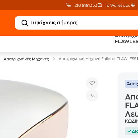
210 8181333
Το Wallet μου
Αποτριχω
20 € Public επιστροφή
Άτοκες Δόσεις
FLAWLES
με Snappi
χωρίς κάρτα
Λευκό
Αποτριχωτική Μηχανή Epilator FLAWLESS
Αποτριχωτικές Μηχανές
Άπαι
Απο
FL
Λε
ΚΩΔΙ
Δι