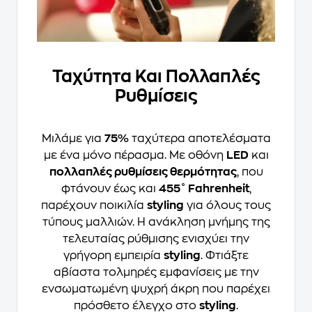
Ταχύτητα Και Πολλαπλές
Ρυθμίσεις
Μιλάμε για
75%
ταχύτερα αποτελέσματα
με ένα μόνο πέρασμα. Με οθόνη
LED
και
πολλαπλές ρυθμίσεις θερμότητας
, που
φτάνουν έως και
455˚ Fahrenheit
,
παρέχουν ποικιλία
styling
για όλους τους
τύπους μαλλιών. Η ανάκληση μνήμης της
τελευταίας ρύθμισης ενισχύει την
γρήγορη εμπειρία
styling
. Φτιάξτε
αβίαστα τολμηρές εμφανίσεις με την
ενσωματωμένη ψυχρή άκρη που παρέχει
πρόσθετο έλεγχο στο
styling
.