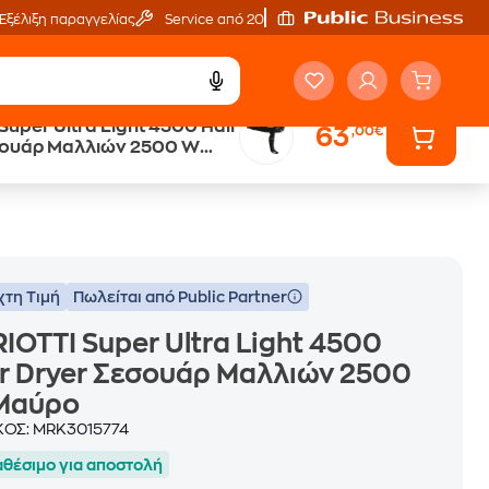
Εξέλιξη παραγγελίας
Service από 20'
Super Ultra Light 4500 Hair
63
,00€
Public επιστροφή €
σουάρ Μαλλιών 2500 W
κέρδος σε κάθε αγορά
χτη Τιμή
Πωλείται από Public Partner
IOTTI Super Ultra Light 4500
r Dryer Σεσουάρ Μαλλιών 2500
Μαύρο
ΚΟΣ:
MRK3015774
αθέσιμο για αποστολή