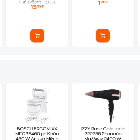
1
Τιμή εκδότη: 18.80€
,30€
13
,99€
BOSCH ERGOMIXX
IZZY Rose Gold Ionic
MFQ36460 με Κάδο
222755 Σεσουάρ
450 W Λευκό Μίξερ
Μαλλιών 2400 W