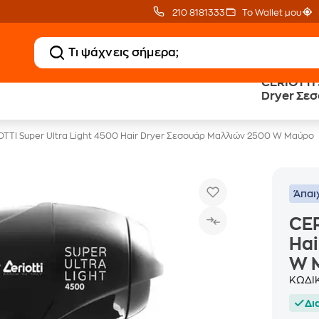
210 8181333
Το Wallet μου
CERIOTTI 
20 € Public επιστροφή
Άτοκες Δόσεις
Dryer Σε
με Snappi
χωρίς κάρτα
Μαύρο
OTTI Super Ultra Light 4500 Hair Dryer Σεσουάρ Μαλλιών 2500 W Μαύρο
Άπαι
CER
Hai
W 
ΚΩΔΙ
Δι