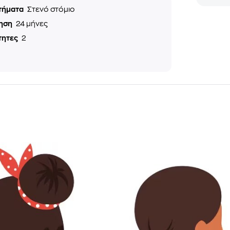
τήματα
Στενό στόμιο
ηση
24 μήνες
τητες
2