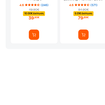
W Μαύρο
4.6
(246)
4.6
(571)
49.90€
84.90€
10.00€ έκπτωση
5.01€ έκπτωση
39
79
,90€
,89€