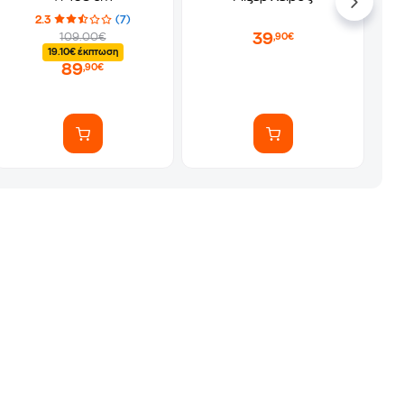
2.3
(7)
39
109.00€
,90€
19.10€ έκπτωση
89
,90€