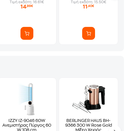
Τιμή εκδότη: 16.61€
Τιμή εκδότη: 15.50€
14
11
,99€
,40€
IZZY IZ-9046 60W
BERLINGER HAUS BH-
Ανεμιστήρας Πύργος 60
9366 300 W Rose Gold
W 108 cm
Μίξερ Χειρός