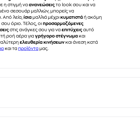
ε η στιγμή να
ανανεώσεις
το look σου και να
μένο σεσουάρ μαλλιών, μπορείς να
. Από λεία,
ίσια
μαλλιά μέχρι
κυματιστά
ή ακόμη
 σου όριο. Τέλος, οι
προσαρμοζόμενες
σεις
στις ανάγκες σου για να
επιτύχεις
αυτό
ατή ροή αέρα για
γρήγορο στέγνωμα
και
γαλύτερη
ελευθερία κινήσεων
και άνεση κατά
ια
και τα
προϊόντα
μας.