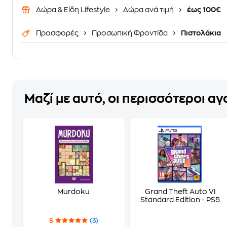
Δώρα & Είδη Lifestyle
Δώρα ανά τιμή
έως 100€
Προσφορές
Προσωπική Φροντίδα
Πιστολάκια
Μαζί με αυτό, οι περισσότεροι α
Murdoku
Grand Theft Auto VI
Standard Edition - PS5
5
(3)