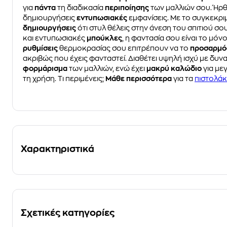
για
πάντα
τη διαδικασία
περιποίησης
των μαλλιών σου. Ήρθ
δημιουργήσεις
εντυπωσιακές
εμφανίσεις. Με το συγκεκρι
δημιουργήσεις
ότι στυλ θέλεις στην άνεση του σπιτιού σου
και εντυπωσιακές
μπούκλες
, η φαντασία σου είναι το μόνο
ρυθμίσεις
θερμοκρασίας σου επιτρέπουν να το
προσαρμό
ακριβώς που έχεις φανταστεί. Διαθέτει υψηλή ισχύ με δυν
φορμάρισμα
των μαλλιών, ενώ έχει
μακρύ καλώδιο
για με
τη χρήση. Τι περιμένεις;
Μάθε περισσότερα
για τα
πιστολάκ
Χαρακτηριστικά
Σχετικές κατηγορίες