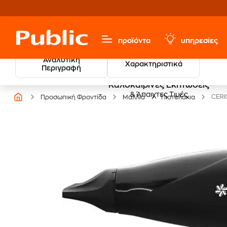
προϊόντα
υπηρεσίες
Αναλυτική
Χαρακτηριστικά
Περιγραφή
Καλοκαιρινές Εκπτώσεις
& Άπαιχτες Τιμές
CERI
Προσωπική Φροντίδα
Μαλλιά
Πιστολάκια