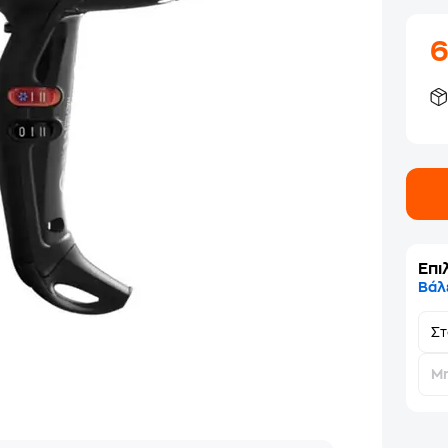
Επι
Βάλ
Σ
Μη