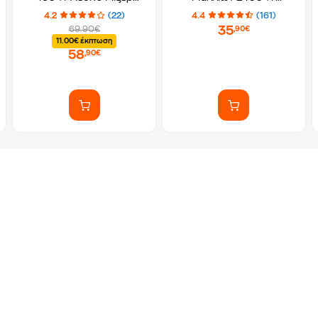
Χειρός
Μαύρο
4.2
(22)
4.4
(161)
35
69.90€
,90€
11.00€ έκπτωση
58
,90€