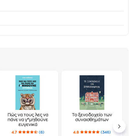
Πώς να τους λες να
Το ξενοδοχείο των
πάνε να γ*μηθούνε
συναισθημάτων
ευγενικά
4.7
(6)
4.8
(346)