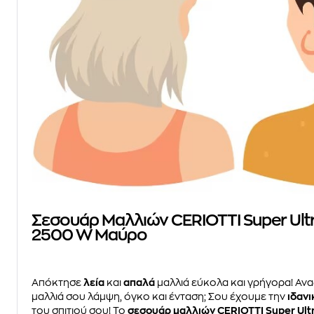
Σεσουάρ Μαλλιών CERIOTTI Super Ultr
2500 W Μαύρο
Απόκτησε
λεία
και
απαλά
μαλλιά εύκολα και γρήγορα! Αν
μαλλιά σου λάμψη, όγκο και ένταση; Σου έχουμε την
ιδανι
του σπιτιού σου! Το
σεσουάρ μαλλιών CERIOTTI Super Ultr