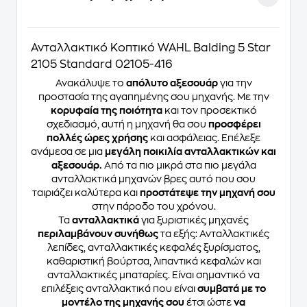
Ανταλλακτικό Κοπτικό WAHL Balding 5 Star
2105 Standard 02105-416
Ανακάλυψε το
απόλυτο αξεσουάρ
για την
προστασία της αγαπημένης σου μηχανής. Με την
κορυφαία της ποιότητα
και τον προσεκτικό
σχεδιασμό, αυτή η μηχανή θα σου
προσφέρει
πολλές ώρες χρήσης
και ασφάλειας. Επέλεξε
ανάμεσα σε μια
μεγάλη ποικιλία ανταλλακτικών και
αξεσουάρ.
Από τα πιο μικρά στα πιο μεγάλα
ανταλλακτικά μηχανών βρες αυτό που σου
ταιριάζει καλύτερα και
προστάτεψε την μηχανή σου
στην πάροδο του χρόνου.
Τα
ανταλλακτικά
για ξυριστικές μηχανές
περιλαμβάνουν συνήθως
τα εξής: Ανταλλακτικές
λεπίδες, ανταλλακτικές κεφαλές ξυρίσματος,
καθαριστική βούρτσα, λιπαντικά κεφαλών και
ανταλλακτικές μπαταρίες. Είναι σημαντικό να
επιλέξεις ανταλλακτικά που είναι
συμβατά με το
μοντέλο της μηχανής σου
έτσι ώστε
να