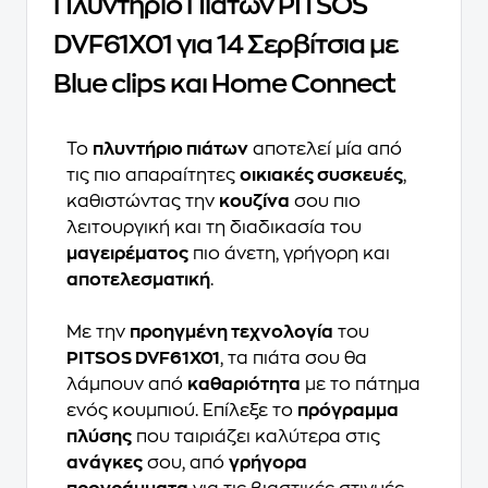
Πλυντήριο Πιάτων PITSOS
DVF61X01 για 14 Σερβίτσια με
Blue clips και Home Connect
Το
πλυντήριο πιάτων
αποτελεί μία από
τις πιο απαραίτητες
οικιακές συσκευές
,
καθιστώντας την
κουζίνα
σου πιο
λειτουργική και τη διαδικασία του
μαγειρέματος
πιο άνετη, γρήγορη και
αποτελεσματική
.
Με την
προηγμένη τεχνολογία
του
PITSOS DVF61X01
, τα πιάτα σου θα
λάμπουν από
καθαριότητα
με το πάτημα
ενός κουμπιού. Επίλεξε το
πρόγραμμα
πλύσης
που ταιριάζει καλύτερα στις
ανάγκες
σου, από
γρήγορα