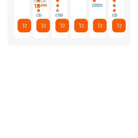
15.50€
PS5
Silver
Φακελάκι
13
(2121)
,99€
(7
Αυτοκόλλητ
(3)
(78)
(3)