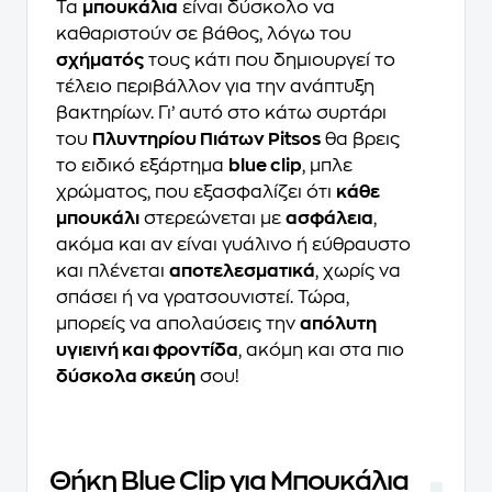
Τα
μπουκάλια
είναι δύσκολο να
καθαριστούν σε βάθος, λόγω του
σχήματός
τους κάτι που δηµιουργεί το
τέλειο περιβάλλον για την ανάπτυξη
βακτηρίων. Γι’ αυτό στο κάτω συρτάρι
του
Πλυντηρίου Πιάτων Pitsos
θα βρεις
το ειδικό εξάρτηµα
blue clip
, µπλε
χρώµατος, που εξασφαλίζει ότι
κάθε
µπουκάλι
στερεώνεται µε
ασφάλεια
,
ακόµα και αν είναι γυάλινο ή εύθραυστο
και πλένεται
αποτελεσματικά
, χωρίς να
σπάσει ή να γρατσουνιστεί. Τώρα,
μπορείς να απολαύσεις την
απόλυτη
υγιεινή και φροντίδα
, ακόµη και στα πιο
δύσκολα σκεύη
σου!
Θήκη Blue Clip για Μπουκάλια