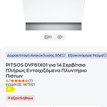
10
1
Δωροεπιταγή Ανακύκλωσης 30€
Εξοικονόμησε Ρεύμα
PITSOS DVF61X01 για 14 Σερβίτσια
Πλήρως Εντοιχιζόμενο Πλυντήριο
Πιάτων
4.7
(7)
ΚΩΔΙΚΟΣ:
1873121
Εξαντλήθηκε