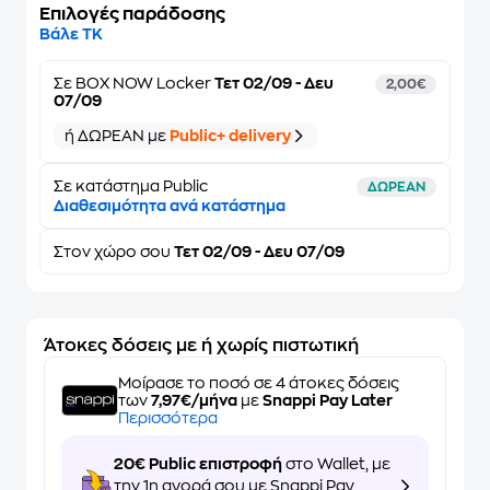
Επιλογές παράδοσης
Βάλε ΤΚ
Σε
BOX NOW Locker
Τετ 02/09 - Δευ
2,00€
07/09
ή ΔΩΡΕΑΝ με
Public+ delivery
Σε κατάστημα Public
ΔΩΡΕΑΝ
Διαθεσιμότητα ανά κατάστημα
Στον
χώρο σου
Τετ 02/09 - Δευ 07/09
Άτοκες δόσεις με ή χωρίς πιστωτική
Μοίρασε το ποσό σε 4 άτοκες δόσεις
των
7,97€/μήνα
με
Snappi Pay Later
Περισσότερα
20€ Public επιστροφή
στο Wallet, με
την 1η αγορά σου με Snappi Pay