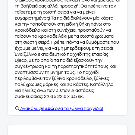
Ο μικρός κροκόδειλος πεινάει πολύ και χρειάζεται
τη βοήθειά σας αλλά, προσοχή! Θα πρέπει να τον
ταΐσετε με τη σωστή σειρά για να μείνει
ευχαριστημένος! Τα παιδιά διαλέγουν μία κάρτα
και την τοποθετούν στη ειδική θήκη πάνω στο
κροκόδειλο και στη συνέχεια, προσπαθούν να
ταΐσουν το κροκοδειλάκι με τα σωστά χρώματα
στη σωστή σειρά. Πρέπει πάντα να θυμόμαστε που
έχουμε μείνει, για να μη μπερδέψουμε τη σειρά!
Ένα ξύλινο εκπαιδευτικό παιχνίδι της εταιρίας
Djeco, με το οποίο τα παιδιά εξασκούν την
συγκέντρωση και τη παρατηρητικότητά τους και
αναπτύσσουν τη μνήμη τους. Το παιχνίδι
περιλαμβάνει τον ξύλινο κροκόδειλο, ξύλινες
πολύχρωμες μάρκες και 20 κάρτες. Κατάλληλο
για ηλικίες άνω των 3 ετών. Διαστάσεις
συσκευασίας: 22.6 x 22.6 x 3.5 εκ.
Ανακάλυψε
εδώ
όλα τα ξύλινα παιχνίδια!