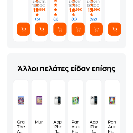
εκδότη:
εκδότη:
εκδότη:
-
1
να
Album
15.50€
16.61€
18.80€
PS5
Φακελάκι
γ*μηθούνε
13
14
13
,99€
,99€
,99€
(7
ευγενικά
Αυτοκόλλητα)
(3)
(3)
(6)
(92)
Άλλοι πελάτες είδαν επίσης
Grand
Murdoku
Apple
Panini
Apple
Panini
Theft
iPhone
Αυτοκόλλητα
iPhone
Αυτοκόλλη
Auto
17
Fifa
17
Fifa