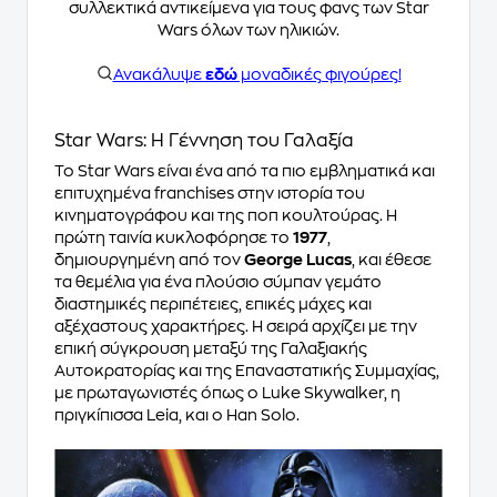
συλλεκτικά αντικείμενα για τους φανς των Star
Wars όλων των ηλικιών.
Ανακάλυψε
εδώ
μοναδικές φιγούρες!
Star Wars: Η Γέννηση του Γαλαξία
Το Star Wars είναι ένα από τα πιο εμβληματικά και
επιτυχημένα franchises στην ιστορία του
κινηματογράφου και της ποπ κουλτούρας. Η
πρώτη ταινία κυκλοφόρησε το
1977
,
δημιουργημένη από τον
George Lucas
, και έθεσε
τα θεμέλια για ένα πλούσιο σύμπαν γεμάτο
διαστημικές περιπέτειες, επικές μάχες και
αξέχαστους χαρακτήρες. Η σειρά αρχίζει με την
επική σύγκρουση μεταξύ της Γαλαξιακής
Αυτοκρατορίας και της Επαναστατικής Συμμαχίας,
με πρωταγωνιστές όπως ο Luke Skywalker, η
πριγκίπισσα Leia, και ο Han Solo.