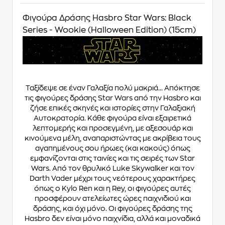
Φιγούρα Δράσης Hasbro Star Wars: Black
Series - Wookie (Halloween Edition) (15cm)
Ταξίδεψε σε έναν Γαλαξία πολύ μακριά... Απόκτησε
τις φιγούρες δράσης Star Wars από την Hasbro και
ζήσε επικές σκηνές και ιστορίες στην Γαλαξιακή
Αυτοκρατορία. Κάθε φιγούρα είναι εξαιρετικά
λεπτομερής και προσεγμένη, με αξεσουάρ και
κινούμενα μέλη, αναπαριστώντας με ακρίβεια τους
αγαπημένους σου ήρωες (και κακούς) όπως
εμφανίζονται στις ταινίες και τις σειρές των Star
Wars. Από τον θρυλικό Luke Skywalker και τον
Darth Vader μέχρι τους νεότερους χαρακτήρες
όπως ο Kylo Ren και η Rey, οι φιγούρες αυτές
προσφέρουν ατελείωτες ώρες παιχνιδιού και
δράσης, και όχι μόνο. Οι φιγούρες δράσης της
Hasbro δεν είναι μόνο παιχνίδια, αλλά και μοναδικά