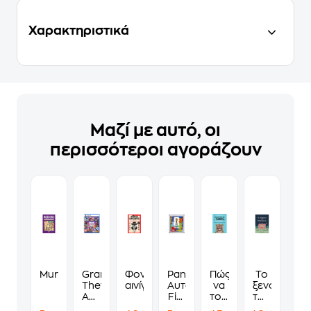
Χαρακτηριστικά
Μαζί με αυτό, οι
περισσότεροι αγοράζουν
Murdoku
Grand
Φονικά
Panini
Πώς
Το
Theft
αινίγματα
Αυτοκόλλητα
να
ξενοδοχείο
Auto
Fifa
τους
των
VI
World
λες
συναισθημ