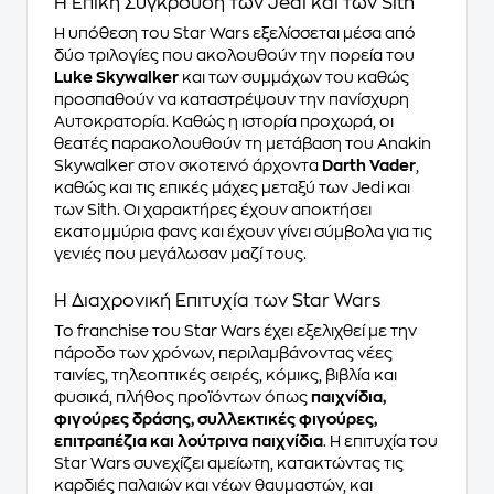
Η Επική Σύγκρουση των Jedi και των Sith
Η υπόθεση του Star Wars εξελίσσεται μέσα από
δύο τριλογίες που ακολουθούν την πορεία του
Luke Skywalker
και των συμμάχων του καθώς
προσπαθούν να καταστρέψουν την πανίσχυρη
Αυτοκρατορία. Καθώς η ιστορία προχωρά, οι
θεατές παρακολουθούν τη μετάβαση του Anakin
Skywalker στον σκοτεινό άρχοντα
Darth Vader
,
καθώς και τις επικές μάχες μεταξύ των Jedi και
των Sith. Οι χαρακτήρες έχουν αποκτήσει
εκατομμύρια φανς και έχουν γίνει σύμβολα για τις
γενιές που μεγάλωσαν μαζί τους.
Η Διαχρονική Επιτυχία των Star Wars
Το franchise του Star Wars έχει εξελιχθεί με την
πάροδο των χρόνων, περιλαμβάνοντας νέες
ταινίες, τηλεοπτικές σειρές, κόμικς, βιβλία και
φυσικά, πλήθος προϊόντων όπως
παιχνίδια,
φιγούρες δράσης, συλλεκτικές φιγούρες,
επιτραπέζια και λούτρινα παιχνίδια
. Η επιτυχία του
Star Wars συνεχίζει αμείωτη, κατακτώντας τις
καρδιές παλαιών και νέων θαυμαστών, και