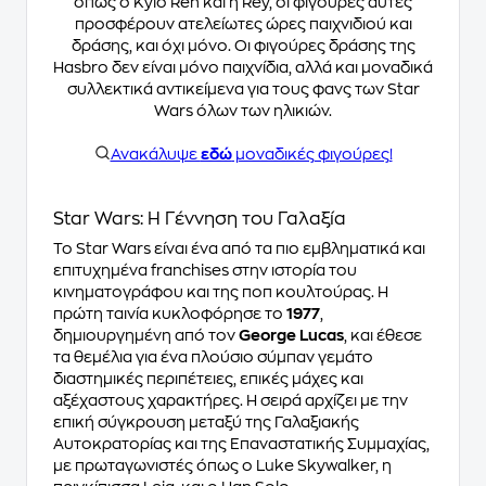
όπως ο Kylo Ren και η Rey, οι φιγούρες αυτές
προσφέρουν ατελείωτες ώρες παιχνιδιού και
δράσης, και όχι μόνο. Οι φιγούρες δράσης της
Hasbro δεν είναι μόνο παιχνίδια, αλλά και μοναδικά
συλλεκτικά αντικείμενα για τους φανς των Star
Wars όλων των ηλικιών.
Ανακάλυψε
εδώ
μοναδικές φιγούρες!
Star Wars: Η Γέννηση του Γαλαξία
Το Star Wars είναι ένα από τα πιο εμβληματικά και
επιτυχημένα franchises στην ιστορία του
κινηματογράφου και της ποπ κουλτούρας. Η
πρώτη ταινία κυκλοφόρησε το
1977
,
δημιουργημένη από τον
George Lucas
, και έθεσε
τα θεμέλια για ένα πλούσιο σύμπαν γεμάτο
διαστημικές περιπέτειες, επικές μάχες και
αξέχαστους χαρακτήρες. Η σειρά αρχίζει με την
επική σύγκρουση μεταξύ της Γαλαξιακής
Αυτοκρατορίας και της Επαναστατικής Συμμαχίας,
με πρωταγωνιστές όπως ο Luke Skywalker, η