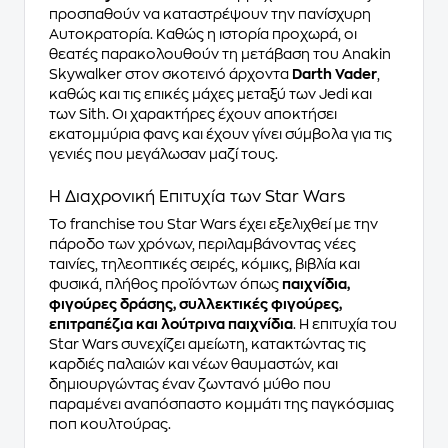
προσπαθούν να καταστρέψουν την πανίσχυρη
Αυτοκρατορία. Καθώς η ιστορία προχωρά, οι
θεατές παρακολουθούν τη μετάβαση του Anakin
Skywalker στον σκοτεινό άρχοντα
Darth Vader
,
καθώς και τις επικές μάχες μεταξύ των Jedi και
των Sith. Οι χαρακτήρες έχουν αποκτήσει
εκατομμύρια φανς και έχουν γίνει σύμβολα για τις
γενιές που μεγάλωσαν μαζί τους.
Η Διαχρονική Επιτυχία των Star Wars
Το franchise του Star Wars έχει εξελιχθεί με την
πάροδο των χρόνων, περιλαμβάνοντας νέες
ταινίες, τηλεοπτικές σειρές, κόμικς, βιβλία και
φυσικά, πλήθος προϊόντων όπως
παιχνίδια,
φιγούρες δράσης, συλλεκτικές φιγούρες,
επιτραπέζια και λούτρινα παιχνίδια
. Η επιτυχία του
Star Wars συνεχίζει αμείωτη, κατακτώντας τις
καρδιές παλαιών και νέων θαυμαστών, και
δημιουργώντας έναν ζωντανό μύθο που
παραμένει αναπόσπαστο κομμάτι της παγκόσμιας
ποπ κουλτούρας.