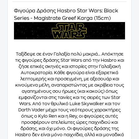
Φιγούρα Δράσης Hasbro Star Wars: Black
Series - Magistrate Greef Karga (15cm)
Ταξίδεψε σε έναν Γαλαξία πολύ μακριά... Απόκτησε
τις φιγούρες δράσης Star Wars από την Hasbro και
ζήσε επικές σκηνές και ιστορίες στην Γαλαξιακή
Αυτοκρατορία. Κάθε φιγούρα είναι εξαιρετικά
λεπτομερής και προσεγμένη, με αξεσουάρ και
κινούμενα μέλη, αναπαριστώντας με ακρίβεια τους
αγαπημένους σου ήρωες (και κακούς) όπως
εμφανίζονται στις ταινίες και τις σειρές των Star
Wars. Από τον θρυλικό Luke Skywalker και τον
Darth Vader μέχρι τους νεότερους χαρακτήρες
όπως ο Kylo Ren και η Rey, οι φιγούρες αυτές
προσφέρουν ατελείωτες ώρες παιχνιδιού και
δράσης, και όχι μόνο. Οι φιγούρες δράσης της
Hasbro δεν είναι μόνο παιχνίδια, αλλά και μοναδικά