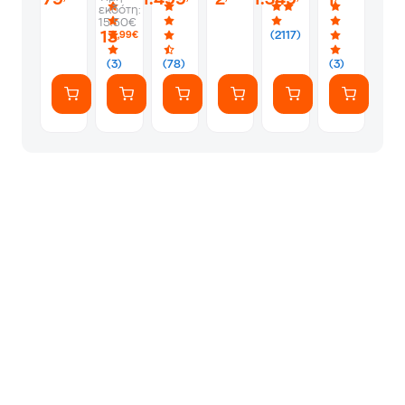
εκδότη:
-
-
Album
Silver
1
15.50€
PS5
Silver
Φακελάκι
13
(2117)
,99€
(7
Αυτοκόλλητ
(3)
(78)
(3)