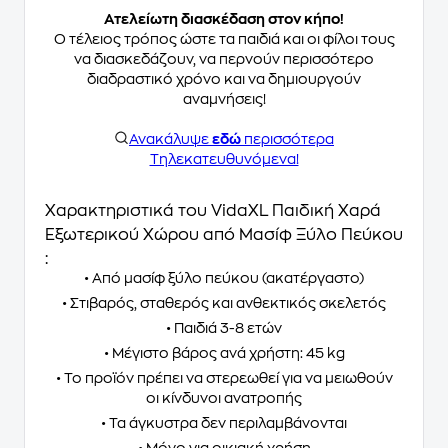
Ατελείωτη διασκέδαση στον κήπο!
Ο τέλειος τρόπος ώστε τα παιδιά και οι φίλοι τους
να διασκεδάζουν, να περνούν περισσότερο
διαδραστικό χρόνο και να δημιουργούν
αναμνήσεις!
Ανακάλυψε
εδώ
περισσότερα
Τηλεκατευθυνόμενα!
Χαρακτηριστικά του VidaXL Παιδική Χαρά
Εξωτερικού Χώρου από Μασίφ Ξύλο Πεύκου
:
• Από μασίφ ξύλο πεύκου (ακατέργαστο)
• Στιβαρός, σταθερός και ανθεκτικός σκελετός
• Παιδιά 3-8 ετών
• Μέγιστο βάρος ανά χρήστη: 45 kg
• Το προϊόν πρέπει να στερεωθεί για να μειωθούν
οι κίνδυνοι ανατροπής
• Τα άγκυστρα δεν περιλαμβάνονται
• Μόνο για οικιακή χρήση