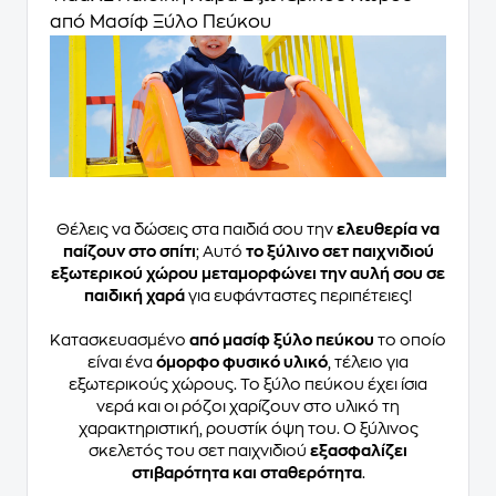
από Μασίφ Ξύλο Πεύκου
Θέλεις να δώσεις στα παιδιά σου την
ελευθερία να
παίζουν στο σπίτι
; Αυτό
το ξύλινο σετ παιχνιδιού
εξωτερικού χώρου μεταμορφώνει την αυλή σου σε
παιδική χαρά
για ευφάνταστες περιπέτειες!
Κατασκευασμένο
από μασίφ ξύλο πεύκου
το οποίο
είναι ένα
όμορφο φυσικό υλικό
, τέλειο για
εξωτερικούς χώρους. Το ξύλο πεύκου έχει ίσια
νερά και οι ρόζοι χαρίζουν στο υλικό τη
χαρακτηριστική, ρουστίκ όψη του. Ο ξύλινος
σκελετός του σετ παιχνιδιού
εξασφαλίζει
στιβαρότητα και σταθερότητα
.