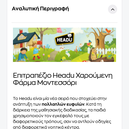
Αναλυτική Περιγραφή
Επιτραπέζιο Headu Χαρούμενη
Φάρμα Μοντεσσόρι
Το Headu είναι μία νέα σειρά που στοχεύει στην
ανάπτυξη των
πολλαπλών ευφυϊών
. Κατά τη
διάρκεια της μαθησιακής διαδικασίας, τα παιδιά
χρησιμοποιούν τον εγκέφαλό τους με
διαφορετικούς τρόπους, σαν να αντλούν οδηγίες
από διαφορετικά νοητικά κέντρα.