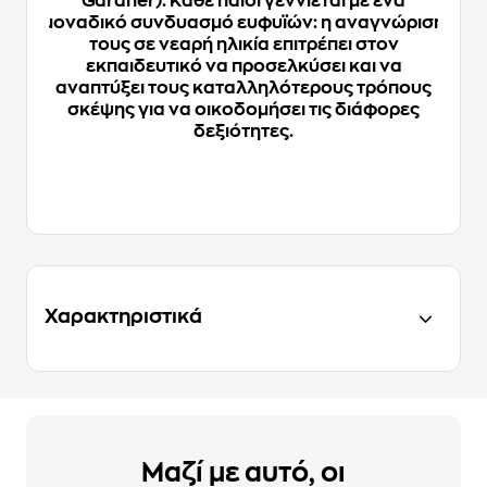
Gardner). Κάθε παιδί γεννιέται με ένα
μοναδικό συνδυασμό ευφυϊών: η αναγνώρισή
τους σε νεαρή ηλικία επιτρέπει στον
εκπαιδευτικό να προσελκύσει και να
αναπτύξει τους καταλληλότερους τρόπους
σκέψης για να οικοδομήσει τις διάφορες
δεξιότητες.
Χαρακτηριστικά
Μαζί με αυτό, οι