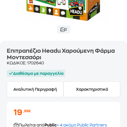
2
Επιτραπέζιο Headu Χαρούμενη Φάρμα
Μοντεσσόρι
ΚΩΔΙΚΟΣ:
1702640
Διαθέσιμο με παραγγελία
Αναλυτική Περιγραφή
Χαρακτηριστικά
19
,99€
Πωλείται από
Public
+ 4 ακόμη Public Partners