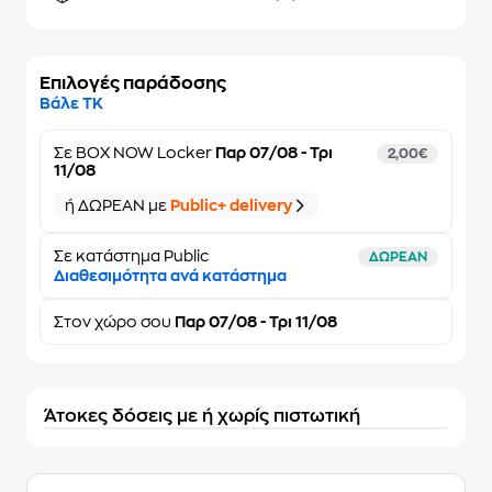
Επιλογές παράδοσης
Βάλε ΤΚ
Σε
BOX NOW Locker
Παρ 07/08 - Τρι
2,00€
11/08
ή ΔΩΡΕΑΝ με
Public+ delivery
Σε κατάστημα Public
ΔΩΡΕΑΝ
Διαθεσιμότητα ανά κατάστημα
Στον
χώρο σου
Παρ 07/08 - Τρι 11/08
Άτοκες δόσεις με ή χωρίς πιστωτική