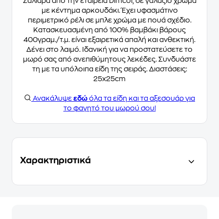
Σαλιάρα από την εταιρεία Dimcol, σε γαλάζιο χρώμα
με κέντημα αρκουδάκι. Έχει υφασμάτινο
περιμετρικό ρέλι σε μπλε χρώμα με πουά σχέδιο.
Κατασκευασμένη από 100% βαμβάκι βάρους
400γραμ./τ.μ. είναι εξαιρετικά απαλή και ανθεκτική.
Δένει στο λαιμό. Ιδανική για να προστατεύσετε το
μωρό σας από ανεπιθύμητους λεκέδες. Συνδυάστε
τη με τα υπόλοιπα είδη της σειράς. Διαστάσεις:
25x25cm
Ανακάλυψε
εδώ
όλα τα είδη και τα αξεσουάρ για
το φαγητό του μωρού σου!
Χαρακτηριστικά