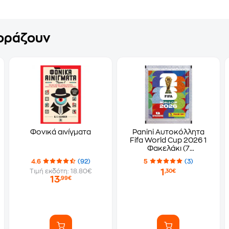
γοράζουν
Φονικά αινίγματα
Panini Αυτοκόλλητα
Fifa World Cup 2026 1
Φακελάκι (7
Αυτοκόλλητα)
4.6
(92)
5
(3)
1
Τιμή εκδότη: 18.80€
,30€
13
,99€