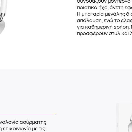
συνδυάζουν μοντέρνο
ποιοτικό ήχο, άνετη ε
Η μπαταρία μεγάλης δι
απόλαυση, ενώ το ελαφ
για καθημερινή χρήση.
προσφέρουν στυλ και λ
χνολογία ασύρματης
επικοινωνία με τις