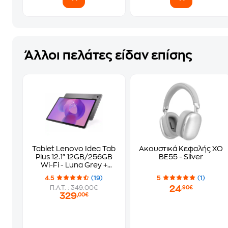
Άλλοι πελάτες είδαν επίσης
Tablet Lenovo Idea Tab
Ακουστικά Κεφαλής XO
Plus 12.1" 12GB/256GB
BE55 - Silver
Wi-Fi - Luna Grey +
Lenovo Tab Pen
4.5
(19)
5
(1)
24
Π.Λ.Τ. : 349.00€
,90€
329
,00€