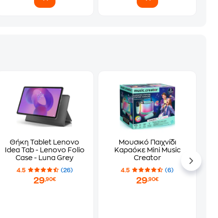
Θήκη Tablet Lenovo
Μουσικό Παιχνίδι
Idea Tab - Lenovo Folio
Καραόκε Mini Music
Case - Luna Grey
Creator
4.5
(26)
4.5
(6)
29
29
,90€
,90€