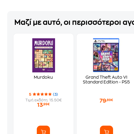
Μαζί με αυτό, οι περισσότεροι α
Murdoku
Grand Theft Auto VI
Standard Edition - PS5
5
(3)
79
Τιμή εκδότη: 15.50€
,89€
13
,99€