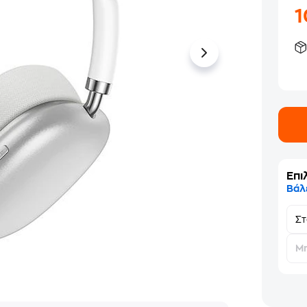
Επι
Βάλ
Σ
Μη