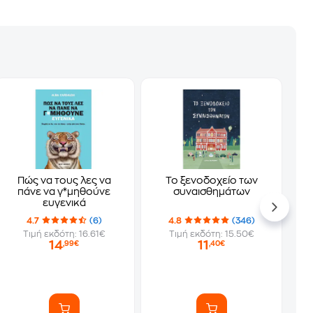
Πώς να τους λες να
Το ξενοδοχείο των
πάνε να γ*μηθούνε
συναισθημάτων
ευγενικά
4.7
(6)
4.8
(346)
Τιμή εκδότη: 16.61€
Τιμή εκδότη: 15.50€
14
11
,99€
,40€