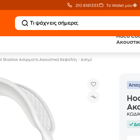
210 8181333
Το Wallet μου
Hoco Co
20 € Public Επιστροφή
Δωρεάν Μεταφορικ
Ακουστικ
με Snappi
με Public+ Delivery
l Shadow Ασύρματα Ακουστικά Κεφαλής - Ασημί
Άπαι
Ho
Ακο
ΚΩΔΙ
Δι