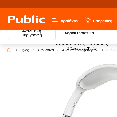
προϊόντα
υπηρεσίες
Αναλυτική
Χαρακτηριστικά
Περιγραφή
Καλοκαιρινές Εκπτώσεις
& Άπαιχτες Τιμές
Hoco Coo
Ήχος
Ακουστικά
Ακουστικά Κεφαλής