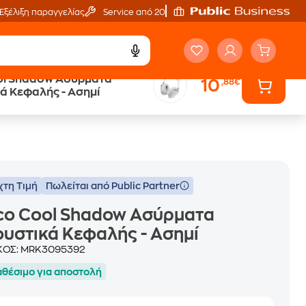
Εξέλιξη παραγγελίας
Service από 20'
ol Shadow Ασύρματα
10
,88€
ά
Public επιστροφή €
ά Κεφαλής - Ασημί
κέρδος σε κάθε αγορά
χτη Τιμή
Πωλείται από Public Partner
co Cool Shadow Ασύρματα
υστικά Κεφαλής - Ασημί
ΚΟΣ:
MRK3095392
αθέσιμο για αποστολή