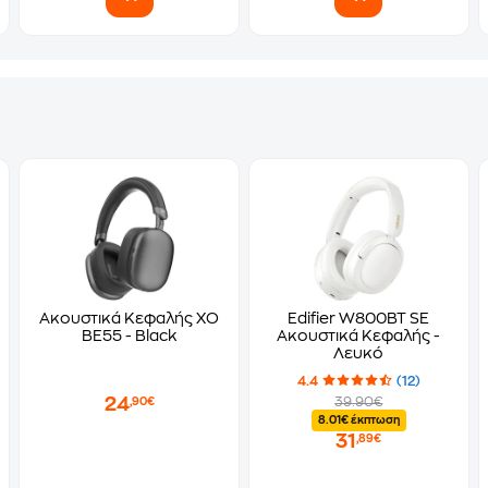
Ακουστικά Κεφαλής XO
Edifier W800BT SE
BE55 - Black
Ακουστικά Κεφαλής -
Λευκό
4.4
(12)
24
39.90€
,90€
8.01€ έκπτωση
31
,89€