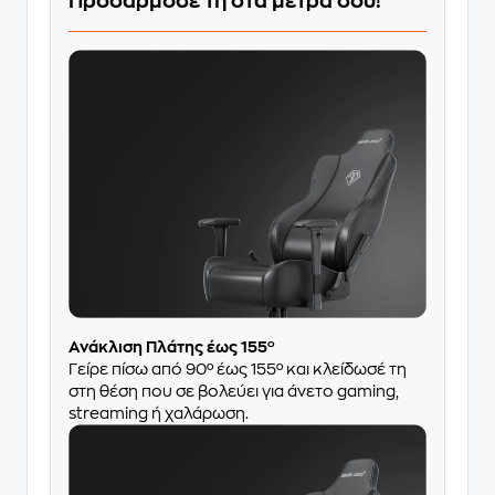
Προσάρμοσέ τη στα μέτρα σου!
Ανάκλιση Πλάτης έως 155º
Γείρε πίσω από 90º έως 155º και κλείδωσέ τη
στη θέση που σε βολεύει για άνετο gaming,
streaming ή χαλάρωση.