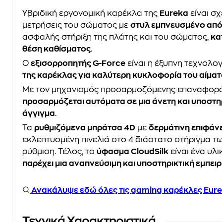
Υβριδική εργονομική καρέκλα της
Eureka
είναι σ
μετρήσεις του σώματος με
στυλ εμπνευσμένο από
ασφαλής στήριξη της πλάτης και του σώματος,
κα
θέση καθίσματος
.
Ο
εξισορροπητής G-Force
είναι η έξυπνη τεχνολο
της καρέκλας για καλύτερη κυκλοφορία του αίμα
Με τον μηχανισμός προσαρμοζόμενης επαναφορά
προσαρμόζεται αυτόματα σε μια άνετη και υποστη
άγγιγμα
.
Τα
ρυθμιζόμενα μπράτσα 4D
με
δερμάτινη επιφάν
εκλεπτυσμένη πινελιά στο 4 διάστατο στήριγμα τ
ρύθμιση. Τέλος, το
ύφασμα CloudSilk
είναι ένα υλ
παρέχει μια αναπνεύσιμη και υποστηρικτική εμπειρ
Ανακάλυψε εδώ όλες τις gaming καρέκλες Eure
Τεχνικά Χαρακτηριστικά