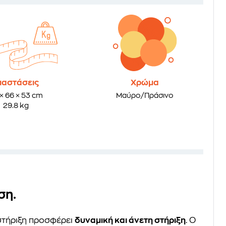
ιαστάσεις
Χρώμα
× 66 × 53 cm
Μαύρο/Πράσινο
29.8 kg
ση.
στήριξη προσφέρει
δυναμική και άνετη στήριξη
. Ο