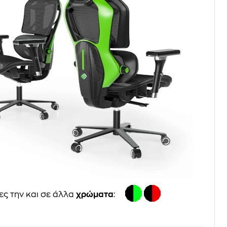
ες την και σε άλλα
χρώματα
: