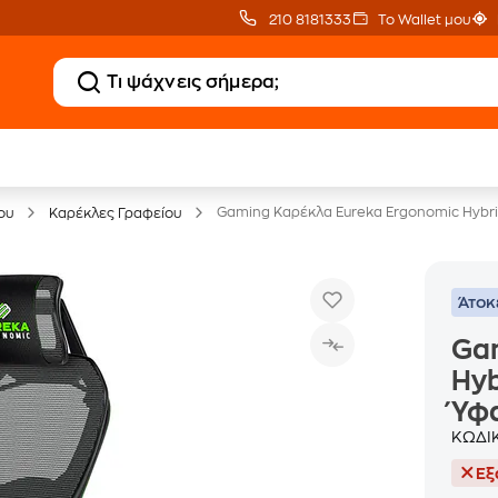
210 8181333
Το Wallet μου
Έπιπλα γραφείου -30%
Gaming Καρέκλα Eureka Ergonomic Hybr
ου
Καρέκλες Γραφείου
Άτοκ
Ga
Hy
Ύφ
ΚΩΔΙ
Εξ