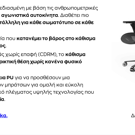
χεδιασμένη με βάση τις ανθρωπομετρικές
 αγωνιστικά αυτοκίνητα
. Διαθέτει πιο
τάλληλη για κάθε σωματότυπο σε κάθε
γία που
κατανέμει το βάρος στο κάθισμα
τος
.
ς χωρίς επαφή (CDRM), το
κάθισμα
ρικτική θέση χωρίς κανένα φυσικό
εια PU
για να προσθέσουν μια
ων μπράτσων για ομαλή και εύκολη
ικό πλέγματος υψηλής τεχνολογίας που
ία
.
ka.
Δ