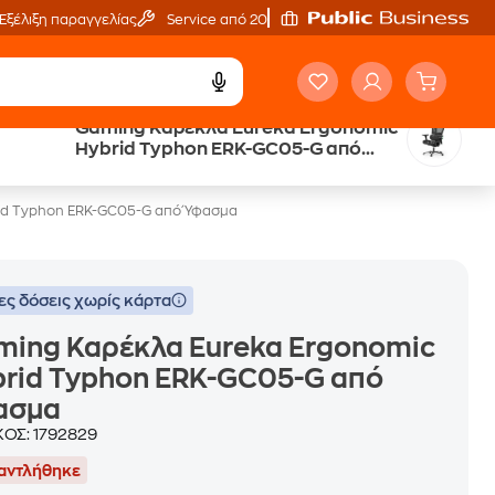
Εξέλιξη παραγγελίας
Service από 20'
Gaming Καρέκλα Eureka Ergonomic
Hybrid Typhon ERK-GC05-G από
Ύφασμα
id Typhon ERK-GC05-G από Ύφασμα
ες δόσεις χωρίς κάρτα
ming Καρέκλα Eureka Ergonomic
brid Typhon ERK-GC05-G από
ασμα
ΚΟΣ:
1792829
αντλήθηκε