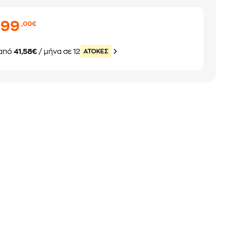
499
,00€
από
41,58€
/ μήνα σε 12
ATOKEΣ