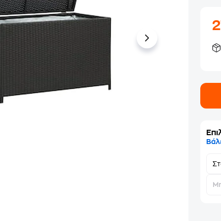
Επι
Βάλ
Σ
Μη