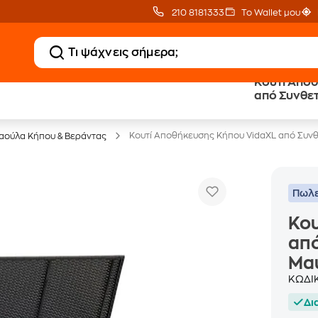
210 8181333
Το Wallet μου
Κουτί Απο
από Συνθετ
Έπιπλα γραφείου -30%
Μαύρο
Κουτί Αποθήκευσης Κήπου VidaXL από Συν
αούλα Κήπου & Βεράντας
Πωλε
Κου
από
Μα
ΚΩΔΙ
Δι