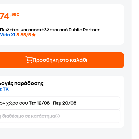
274
,99€
Πωλείται και αποστέλλεται από Public Partner
Vida XL
3.85/5
Προσθήκη στο καλάθι
λογές παράδοσης
ε ΤΚ
τον
χώρο σου
Τετ 12/08 - Πεμ 20/08
 διαθέσιμο σε κατάστημα