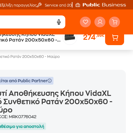
Εξέλιξη παραγγελίας
Service από 20'
θήκευσης Κήπου VidaXL
274
,99€
ικό Ρατάν 200x50x60 -
θετικό Ρατάν 200x50x60 - Μαύρο
ίται από Public Partner
τί Αποθήκευσης Κήπου VidaXL
 Συνθετικό Ρατάν 200x50x60 -
ύρο
ΚΟΣ:
MRK0776042
αθέσιμο για αποστολή