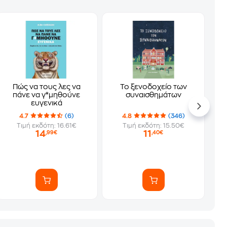
Πώς να τους λες να
Το ξενοδοχείο των
πάνε να γ*μηθούνε
συναισθημάτων
ευγενικά
4.7
(6)
4.8
(346)
Τιμή εκδότη: 16.61€
Τιμή εκδότη: 15.50€
14
11
,99€
,40€