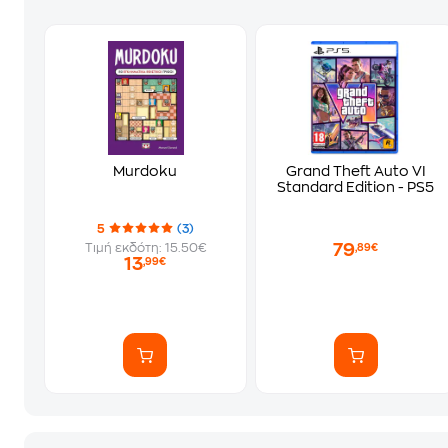
Murdoku
Grand Theft Auto VI
Standard Edition - PS5
5
(3)
79
Τιμή εκδότη: 15.50€
,89€
13
,99€