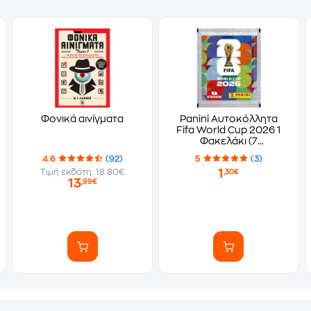
Φονικά αινίγματα
Panini Αυτοκόλλητα
Fifa World Cup 2026 1
Φακελάκι (7
Αυτοκόλλητα)
4.6
(92)
5
(3)
1
Τιμή εκδότη: 18.80€
,30€
13
,99€