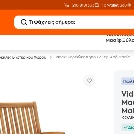
210 8181333
Το Wallet μου
Vidaxl Καρέ
Μασίφ Ξύλο
Έπιπλα γραφείου -30%
Μαξιλάρια
Vidaxl Καρέκλες Κήπου 2 Τεμ. Από Μασίφ 
έκλες Εξωτερικού Χώρου
Πωλε
Vid
Μα
Μα
ΚΩΔΙ
Δι