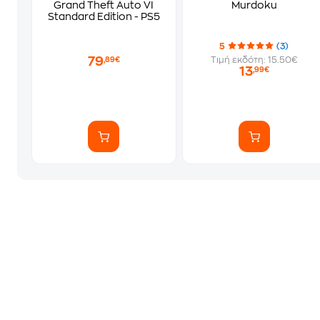
Grand Theft Auto VI
Murdoku
Standard Edition - PS5
5
(3)
79
Τιμή εκδότη: 15.50€
,89€
13
,99€