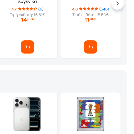
ευγενικά
4.7
(6)
4.8
(346)
Τιμή εκδότη: 16.61€
Τιμή εκδότη: 15.50€
14
11
,99€
,40€