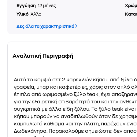
Εγγύηση
12 μήνες
Χρώ
Υλικό
Άλλο
Κατα
Δες όλα τα χαρακτηριστικά
Αναλυτική Περιγραφή
Αυτό το κομψό σετ 2 καρεκλών κήπου από ξύλο δι
γραφεία, μπαρ και καφετέριες, χάρις στον απλό 
έπιπλο από ωριμασμένο ξύλο teak, έχει αποξηρανθ
για την εξαιρετική στιβαρότητά του και την ανθε
συγκριτικά με άλλα είδη ξύλου. Το ξύλο teak είνα
κήπου μπορούν να αναδιπλωθούν όταν δε χρησιμο
καμπυλωτό κάθισμα και την πλάτη, παρέχουν ενισχ
Δωδεκάνησα. Παρακαλούμε σημειώστε: δεν αποστέ