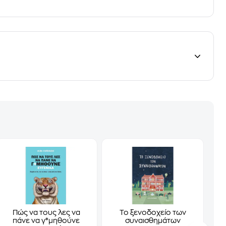
Πώς να τους λες να
Το ξενοδοχείο των
πάνε να γ*μηθούνε
συναισθημάτων