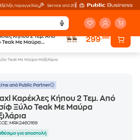
Εξέλιξη παραγγελίας
Service από 20'
κλες Κήπου 2 Τεμ. Από
299
,99€
 Teak Με Μαύρα
Ξύλο Teak Με Μαύρα Μαξιλάρια
ίται από Public Partner
axl Καρέκλες Κήπου 2 Τεμ. Από
σίφ Ξύλο Teak Με Μαύρα
ξιλάρια
ΚΟΣ:
MRK2460169
αθέσιμο για αποστολή