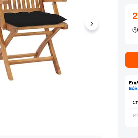
Επι
Βάλ
Σ
Μη