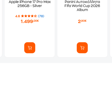
Apple iPhone 17 Pro Max
Panini Αυτοκόλλητα
256GB - Silver
Fifa World Cup 2026
Album
4.6
(78)
1.499
2
,00€
,90€