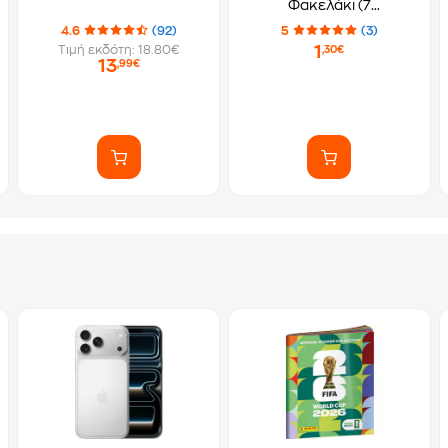
Φακελάκι (7
Αυτοκόλλητα)
4.6
(92)
5
(3)
1
Τιμή εκδότη: 18.80€
,30€
13
,99€