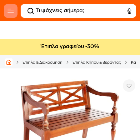
Έπιπλα γραφείου -30%
Έπιπλα & Διακόσμηση
Έπιπλα Κήπου & Βεράντας
Κανα