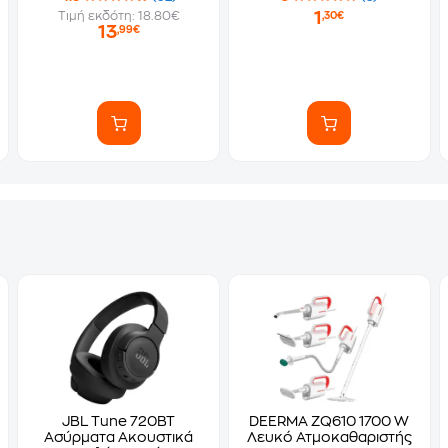
1
Τιμή εκδότη: 18.80€
,30€
13
,99€
JBL Tune 720BT
DEERMA ZQ610 1700 W
Ασύρματα Ακουστικά
Λευκό Ατμοκαθαριστής