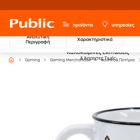
προϊόντα
υπηρεσίες
Αναλυτική
Χαρακτηριστικά
Περιγραφή
Καλοκαιρινές Εκπτώσεις
& Άπαιχτες Τιμές
Gaming
Gaming Merchandise
Κούπες & Ποτήρια