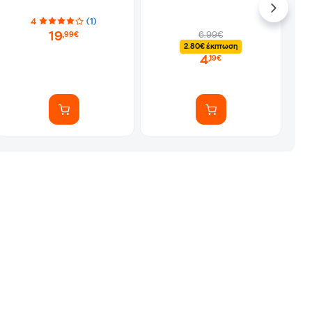
4
(1)
19
6.99€
,99€
2.80€ έκπτωση
4
,19€