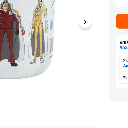
Επι
Βάλ
Σε
Δι
Σ