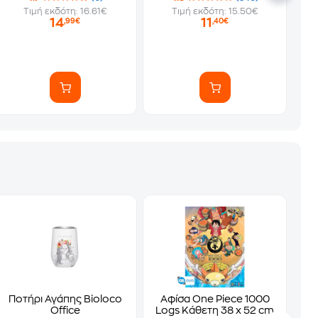
Τιμή εκδότη: 16.61€
Τιμή εκδότη: 15.50€
14
11
,99€
,40€
Ποτήρι Αγάπης Bioloco
Αφίσα One Piece 1000
Office
Logs Κάθετη 38 x 52 cm