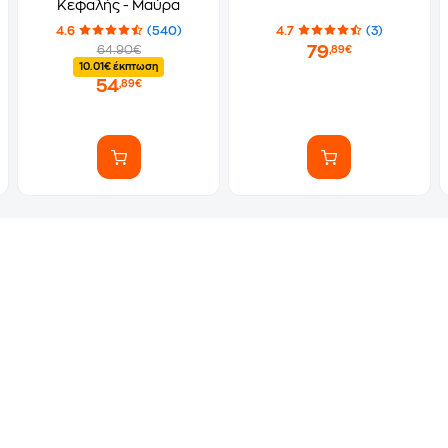
Κεφαλής - Μαύρα
4.6
(540)
4.7
(3)
79
64.90€
,89€
10.01€ έκπτωση
54
,89€