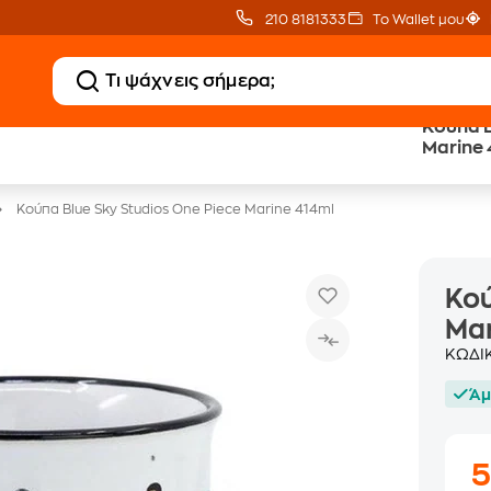
210 8181333
Το Wallet μου
Κούπα B
20 € Public Επιστροφή
Δωρεάν BoxNow
Marine 
με Snappi
για 1 χρόνο!
Κούπα Blue Sky Studios One Piece Marine 414ml
Κού
Mar
ΚΩΔΙ
Άμ